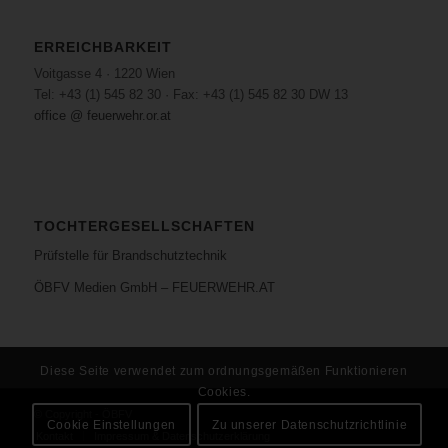
ERREICHBARKEIT
Voitgasse 4 · 1220 Wien
Tel: +43 (1) 545 82 30 · Fax: +43 (1) 545 82 30 DW 13
office @ feuerwehr.or.at
TOCHTERGESELLSCHAFTEN
Prüfstelle für Brandschutztechnik
ÖBFV Medien GmbH – FEUERWEHR.AT
Diese Seite verwendet zum ordnungsgemäßen Funktionieren
Cookies.
© Copyright - ÖBFV
Cookie Einstellungen
Zu unserer Datenschutzrichtlinie
Kontakt
Impressum & Datenschutzerklärung