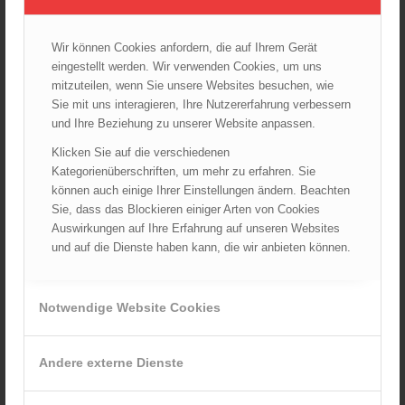
Startseite
TRVB-AK
Wir können Cookies anfordern, die auf Ihrem Gerät
eingestellt werden. Wir verwenden Cookies, um uns
mitzuteilen, wenn Sie unsere Websites besuchen, wie
ARCHIV
Sie mit uns interagieren, Ihre Nutzererfahrung verbessern
August 2026
und Ihre Beziehung zu unserer Website anpassen.
Juli 2026
Klicken Sie auf die verschiedenen
Juni 2026
Kategorienüberschriften, um mehr zu erfahren. Sie
können auch einige Ihrer Einstellungen ändern. Beachten
Mai 2026
Sie, dass das Blockieren einiger Arten von Cookies
April 2026
Auswirkungen auf Ihre Erfahrung auf unseren Websites
März 2026
und auf die Dienste haben kann, die wir anbieten können.
Februar 2026
Januar 2026
Notwendige Website Cookies
Dezember 2025
November 2025
Andere externe Dienste
Oktober 2025
September 2025