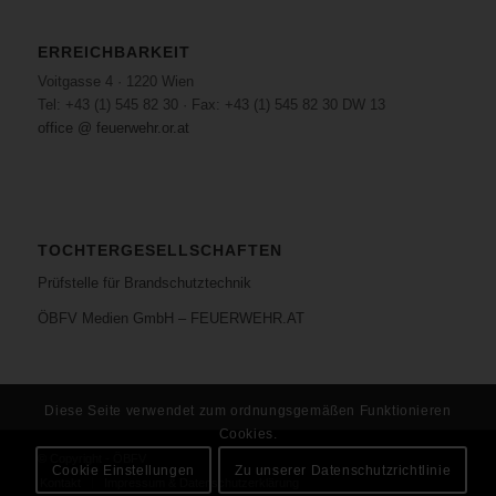
ERREICHBARKEIT
Voitgasse 4 · 1220 Wien
Tel: +43 (1) 545 82 30 · Fax: +43 (1) 545 82 30 DW 13
office @ feuerwehr.or.at
TOCHTERGESELLSCHAFTEN
Prüfstelle für Brandschutztechnik
ÖBFV Medien GmbH – FEUERWEHR.AT
Diese Seite verwendet zum ordnungsgemäßen Funktionieren
Cookies.
© Copyright - ÖBFV
Cookie Einstellungen
Zu unserer Datenschutzrichtlinie
Kontakt
Impressum & Datenschutzerklärung