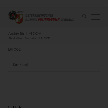
Archiv für: LFI OOE
Sie sind hier:
Startseite
/
LFI OOE
LFI OOE
Karl Kraml
SEITEN