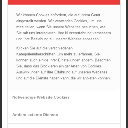
Startseite
TRVB-AK
Wir können Cookies anfordern, die auf Ihrem Gerät
eingestellt werden. Wir verwenden Cookies, um uns
mitzuteilen, wenn Sie unsere Websites besuchen, wie
ARCHIV
Sie mit uns interagieren, Ihre Nutzererfahrung verbessern
August 2026
und Ihre Beziehung zu unserer Website anpassen.
Juli 2026
Klicken Sie auf die verschiedenen
Juni 2026
Kategorienüberschriften, um mehr zu erfahren. Sie
können auch einige Ihrer Einstellungen ändern. Beachten
Mai 2026
Sie, dass das Blockieren einiger Arten von Cookies
April 2026
Auswirkungen auf Ihre Erfahrung auf unseren Websites
März 2026
und auf die Dienste haben kann, die wir anbieten können.
Februar 2026
Januar 2026
Notwendige Website Cookies
Dezember 2025
November 2025
Andere externe Dienste
Oktober 2025
September 2025