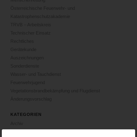
Österreichische Feuerwehr- und
Katastrophenschutzakademie
TRVB – Arbeitskreis
Technischer Einsatz
Rechtliches
Gerätekunde
Auszeichnungen
Sonderdienste
Wasser- und Tauchdienst
Feuerwehrjugend
Vegetationsbrandbekämpfung und Flugdienst
Änderungsvorschlag
KATEGORIEN
Archiv
Corona