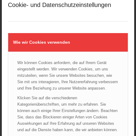
Landesverbände
Cookie- und Datenschutzeinstellungen
LFV Burgenland
LFV Kärnten
LFV Niederösterreich
LFV Oberösterreich
Wie wir Cookies verwenden
LFV Salzburg
LFV Steiermark
LFV Tirol
Wir können Cookies anfordern, die auf Ihrem Gerät
LFV Vorarlberg
eingestellt werden. Wir verwenden Cookies, um uns
mitzuteilen, wenn Sie unsere Websites besuchen, wie
LFV Wien
Sie mit uns interagieren, Ihre Nutzererfahrung verbessern
ÖBFV
und Ihre Beziehung zu unserer Website anpassen.
ÖFKAD
Klicken Sie auf die verschiedenen
Startseite
Kategorienüberschriften, um mehr zu erfahren. Sie
TRVB-AK
können auch einige Ihrer Einstellungen ändern. Beachten
Sie, dass das Blockieren einiger Arten von Cookies
Auswirkungen auf Ihre Erfahrung auf unseren Websites
ARCHIV
und auf die Dienste haben kann, die wir anbieten können.
August 2026