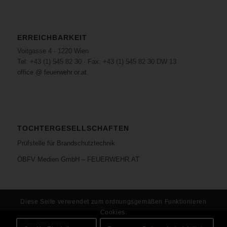
ERREICHBARKEIT
Voitgasse 4 · 1220 Wien
Tel: +43 (1) 545 82 30 · Fax: +43 (1) 545 82 30 DW 13
office @ feuerwehr.or.at
TOCHTERGESELLSCHAFTEN
Prüfstelle für Brandschutztechnik
ÖBFV Medien GmbH – FEUERWEHR.AT
Diese Seite verwendet zum ordnungsgemäßen Funktionieren
Cookies.
© Copyright - ÖBFV