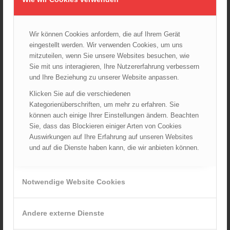
ÖFKAD
Startseite
Wir können Cookies anfordern, die auf Ihrem Gerät
TRVB-AK
eingestellt werden. Wir verwenden Cookies, um uns
mitzuteilen, wenn Sie unsere Websites besuchen, wie
Sie mit uns interagieren, Ihre Nutzererfahrung verbessern
ARCHIV
und Ihre Beziehung zu unserer Website anpassen.
August 2026
Klicken Sie auf die verschiedenen
Juli 2026
Kategorienüberschriften, um mehr zu erfahren. Sie
Juni 2026
können auch einige Ihrer Einstellungen ändern. Beachten
Mai 2026
Sie, dass das Blockieren einiger Arten von Cookies
Auswirkungen auf Ihre Erfahrung auf unseren Websites
April 2026
und auf die Dienste haben kann, die wir anbieten können.
März 2026
Februar 2026
Januar 2026
Notwendige Website Cookies
Dezember 2025
November 2025
Andere externe Dienste
Oktober 2025