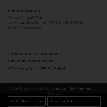
ERREICHBARKEIT
Voitgasse 4 · 1220 Wien
Tel: +43 (1) 545 82 30 · Fax: +43 (1) 545 82 30 DW 13
office @ feuerwehr.or.at
TOCHTERGESELLSCHAFTEN
Prüfstelle für Brandschutztechnik
ÖBFV Medien GmbH – FEUERWEHR.AT
Diese Seite verwendet zum ordnungsgemäßen Funktionieren
Cookies.
© Copyright - ÖBFV
Cookie Einstellungen
Zu unserer Datenschutzrichtlinie
Kontakt
Impressum & Datenschutzerklärung