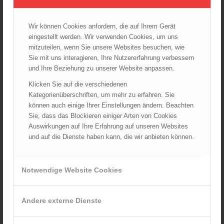
Startseite
TRVB-AK
Wir können Cookies anfordern, die auf Ihrem Gerät
eingestellt werden. Wir verwenden Cookies, um uns
mitzuteilen, wenn Sie unsere Websites besuchen, wie
ARCHIV
Sie mit uns interagieren, Ihre Nutzererfahrung verbessern
August 2026
und Ihre Beziehung zu unserer Website anpassen.
Juli 2026
Klicken Sie auf die verschiedenen
Juni 2026
Kategorienüberschriften, um mehr zu erfahren. Sie
können auch einige Ihrer Einstellungen ändern. Beachten
Mai 2026
Sie, dass das Blockieren einiger Arten von Cookies
April 2026
Auswirkungen auf Ihre Erfahrung auf unseren Websites
März 2026
und auf die Dienste haben kann, die wir anbieten können.
Februar 2026
Januar 2026
Notwendige Website Cookies
Dezember 2025
November 2025
Andere externe Dienste
Oktober 2025
September 2025