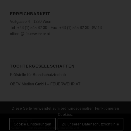
ERREICHBARKEIT
Voitgasse 4 · 1220 Wien
Tel: +43 (1) 545 82 30 · Fax: +43 (1) 545 82 30 DW 13
office @ feuerwehr.or.at
TOCHTERGESELLSCHAFTEN
Prüfstelle für Brandschutztechnik
ÖBFV Medien GmbH – FEUERWEHR.AT
Diese Seite verwendet zum ordnungsgemäßen Funktionieren
Cookies.
© Copyright - ÖBFV
Cookie Einstellungen
Zu unserer Datenschutzrichtlinie
Kontakt
Impressum & Datenschutzerklärung