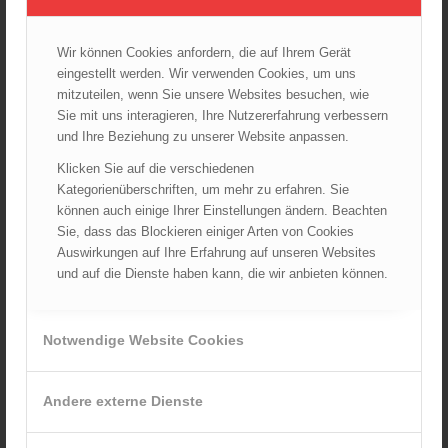
Startseite
TRVB-AK
Wir können Cookies anfordern, die auf Ihrem Gerät
eingestellt werden. Wir verwenden Cookies, um uns
mitzuteilen, wenn Sie unsere Websites besuchen, wie
ARCHIV
Sie mit uns interagieren, Ihre Nutzererfahrung verbessern
August 2026
und Ihre Beziehung zu unserer Website anpassen.
Juli 2026
Klicken Sie auf die verschiedenen
Juni 2026
Kategorienüberschriften, um mehr zu erfahren. Sie
können auch einige Ihrer Einstellungen ändern. Beachten
Mai 2026
Sie, dass das Blockieren einiger Arten von Cookies
April 2026
Auswirkungen auf Ihre Erfahrung auf unseren Websites
März 2026
und auf die Dienste haben kann, die wir anbieten können.
Februar 2026
Januar 2026
Notwendige Website Cookies
Dezember 2025
November 2025
Andere externe Dienste
Oktober 2025
September 2025