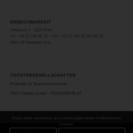
ERREICHBARKEIT
Voitgasse 4 · 1220 Wien
Tel: +43 (1) 545 82 30 · Fax: +43 (1) 545 82 30 DW 13
office @ feuerwehr.or.at
TOCHTERGESELLSCHAFTEN
Prüfstelle für Brandschutztechnik
ÖBFV Medien GmbH – FEUERWEHR.AT
Diese Seite verwendet zum ordnungsgemäßen Funktionieren
Cookies.
© Copyright - ÖBFV