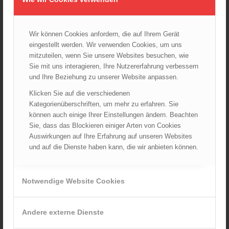
Vegetationsbrandbekämpfung und Flugdienst
Änderungsvorschlag
Wir können Cookies anfordern, die auf Ihrem Gerät
eingestellt werden. Wir verwenden Cookies, um uns
KATEGORIEN
mitzuteilen, wenn Sie unsere Websites besuchen, wie
Archiv
Sie mit uns interagieren, Ihre Nutzererfahrung verbessern
Corona
und Ihre Beziehung zu unserer Website anpassen.
Landesverbände
Klicken Sie auf die verschiedenen
Kategorienüberschriften, um mehr zu erfahren. Sie
LFV Burgenland
können auch einige Ihrer Einstellungen ändern. Beachten
LFV Kärnten
Sie, dass das Blockieren einiger Arten von Cookies
LFV Niederösterreich
Auswirkungen auf Ihre Erfahrung auf unseren Websites
LFV Oberösterreich
und auf die Dienste haben kann, die wir anbieten können.
LFV Salzburg
LFV Steiermark
Notwendige Website Cookies
LFV Tirol
LFV Vorarlberg
Andere externe Dienste
LFV Wien
ÖBFV