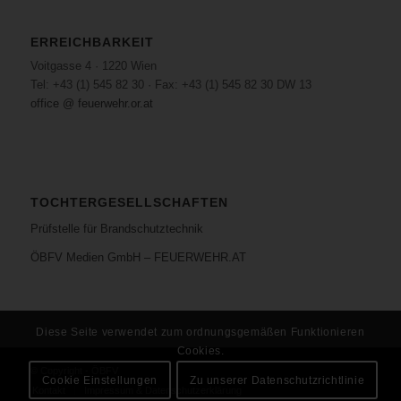
ERREICHBARKEIT
Voitgasse 4 · 1220 Wien
Tel: +43 (1) 545 82 30 · Fax: +43 (1) 545 82 30 DW 13
office @ feuerwehr.or.at
TOCHTERGESELLSCHAFTEN
Prüfstelle für Brandschutztechnik
ÖBFV Medien GmbH – FEUERWEHR.AT
Diese Seite verwendet zum ordnungsgemäßen Funktionieren
Cookies.
© Copyright - ÖBFV
Cookie Einstellungen
Zu unserer Datenschutzrichtlinie
Kontakt
Impressum & Datenschutzerklärung