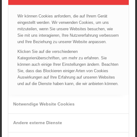
Startseite
TRVB-AK
Wir können Cookies anfordern, die auf Ihrem Gerät
eingestellt werden. Wir verwenden Cookies, um uns
mitzuteilen, wenn Sie unsere Websites besuchen, wie
ARCHIV
Sie mit uns interagieren, Ihre Nutzererfahrung verbessern
August 2026
und Ihre Beziehung zu unserer Website anpassen.
Juli 2026
Klicken Sie auf die verschiedenen
Juni 2026
Kategorienüberschriften, um mehr zu erfahren. Sie
können auch einige Ihrer Einstellungen ändern. Beachten
Mai 2026
Sie, dass das Blockieren einiger Arten von Cookies
April 2026
Auswirkungen auf Ihre Erfahrung auf unseren Websites
März 2026
und auf die Dienste haben kann, die wir anbieten können.
Februar 2026
Januar 2026
Notwendige Website Cookies
Dezember 2025
November 2025
Andere externe Dienste
Oktober 2025
September 2025