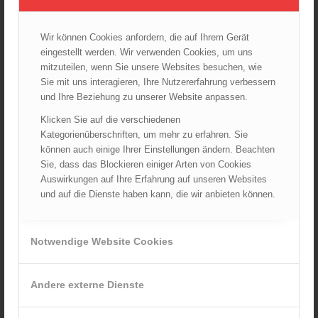
Startseite
TRVB-AK
Wir können Cookies anfordern, die auf Ihrem Gerät
eingestellt werden. Wir verwenden Cookies, um uns
mitzuteilen, wenn Sie unsere Websites besuchen, wie
ARCHIV
Sie mit uns interagieren, Ihre Nutzererfahrung verbessern
August 2026
und Ihre Beziehung zu unserer Website anpassen.
Juli 2026
Klicken Sie auf die verschiedenen
Juni 2026
Kategorienüberschriften, um mehr zu erfahren. Sie
können auch einige Ihrer Einstellungen ändern. Beachten
Mai 2026
Sie, dass das Blockieren einiger Arten von Cookies
April 2026
Auswirkungen auf Ihre Erfahrung auf unseren Websites
März 2026
und auf die Dienste haben kann, die wir anbieten können.
Februar 2026
Januar 2026
Notwendige Website Cookies
Dezember 2025
November 2025
Andere externe Dienste
Oktober 2025
September 2025