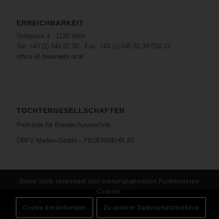
ERREICHBARKEIT
Voitgasse 4 · 1220 Wien
Tel: +43 (1) 545 82 30 · Fax: +43 (1) 545 82 30 DW 13
office @ feuerwehr.or.at
TOCHTERGESELLSCHAFTEN
Prüfstelle für Brandschutztechnik
ÖBFV Medien GmbH – FEUERWEHR.AT
Diese Seite verwendet zum ordnungsgemäßen Funktionieren
Cookies.
© Copyright - ÖBFV
Cookie Einstellungen
Zu unserer Datenschutzrichtlinie
Kontakt
Impressum & Datenschutzerklärung