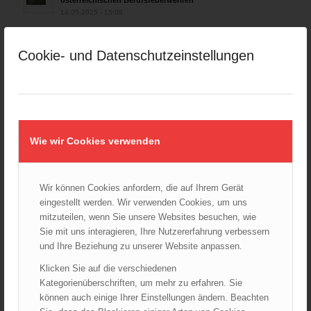
14.05.2025 - 15:08
Brand in Wien Leopoldstadt fordert ein Todesopfer
04.11.2024 - 13:03
Cookie- und Datenschutzeinstellungen
Großeinsatz in Wien-Mariahilf
28.10.2024 - 11:13
Kellerbrand in Wien Meidling mit Todesfolge
25.10.2024 - 10:02
Wie wir Cookies verwenden
Wiener Sicherheitsfest 2024
24.10.2024 - 10:02
Wir können Cookies anfordern, die auf Ihrem Gerät
Wiener Feuerwehrmuseum bei der Lange Nacht der Museen
eingestellt werden. Wir verwenden Cookies, um uns
am 5. Oktober 2024
mitzuteilen, wenn Sie unsere Websites besuchen, wie
01.10.2024 - 10:48
Sie mit uns interagieren, Ihre Nutzererfahrung verbessern
Dramatische Menschenrettung bei Zimmerbrand
und Ihre Beziehung zu unserer Website anpassen.
08.09.2024 - 11:36
Klicken Sie auf die verschiedenen
Wiener Feuerwehrfest 2024
Kategorienüberschriften, um mehr zu erfahren. Sie
20.08.2024 - 13:55
können auch einige Ihrer Einstellungen ändern. Beachten