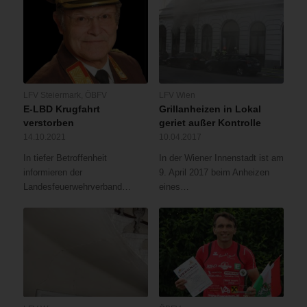
LFV Steiermark
,
ÖBFV
LFV Wien
E-LBD Krugfahrt
Grillanheizen in Lokal
verstorben
geriet außer Kontrolle
14.10.2021
10.04.2017
In tiefer Betroffenheit
In der Wiener Innenstadt ist am
informieren der
9. April 2017 beim Anheizen
Landesfeuerwehrverband…
eines…