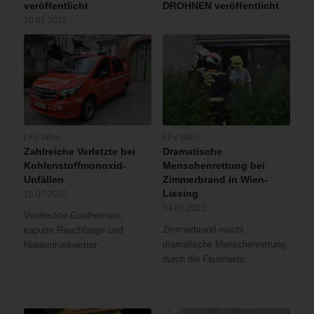
veröffentlicht
DROHNEN veröffentlicht
10.01.2025
LFV Wien
LFV Wien
Zahlreiche Verletzte bei
Dramatische
Kohlenstoffmonoxid-
Menschenrettung bei
Unfällen
Zimmerbrand in Wien-
Liesing
15.07.2022
04.06.2022
Verdreckte Gasthermen,
Zimmerbrand macht
kaputte Rauchfänge und
dramatische Menschenrettung
Niederdruckwetter:…
durch die Feuerwehr…