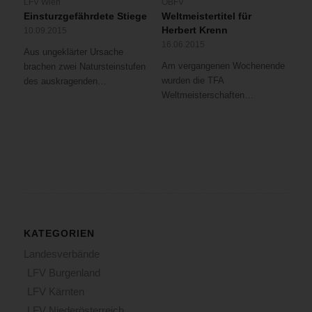
LFV Wien
ÖBFV
Einsturzgefährdete Stiege
Weltmeistertitel für
Herbert Krenn
10.09.2015
16.06.2015
Aus ungeklärter Ursache
Am vergangenen Wochenende
brachen zwei Natursteinstufen
wurden die TFA
des auskragenden…
Weltmeisterschaften…
KATEGORIEN
Landesverbände
LFV Burgenland
LFV Kärnten
LFV Niederösterreich