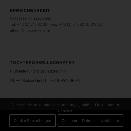
ERREICHBARKEIT
Voitgasse 4 · 1220 Wien
Tel: +43 (1) 545 82 30 · Fax: +43 (1) 545 82 30 DW 13
office @ feuerwehr.or.at
TOCHTERGESELLSCHAFTEN
Prüfstelle für Brandschutztechnik
ÖBFV Medien GmbH – FEUERWEHR.AT
Diese Seite verwendet zum ordnungsgemäßen Funktionieren
Cookies.
© Copyright - ÖBFV
Cookie Einstellungen
Zu unserer Datenschutzrichtlinie
Kontakt
Impressum & Datenschutzerklärung