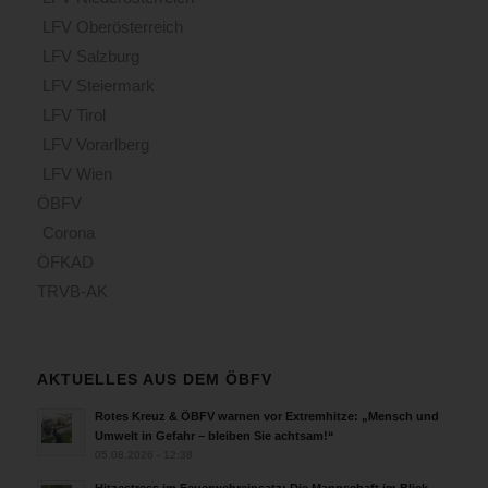
LFV Oberösterreich
LFV Salzburg
LFV Steiermark
LFV Tirol
LFV Vorarlberg
LFV Wien
ÖBFV
Corona
ÖFKAD
TRVB-AK
AKTUELLES AUS DEM ÖBFV
Rotes Kreuz & ÖBFV warnen vor Extremhitze: „Mensch und
Umwelt in Gefahr – bleiben Sie achtsam!“
05.08.2026 - 12:38
Hitzestress im Feuerwehreinsatz: Die Mannschaft im Blick