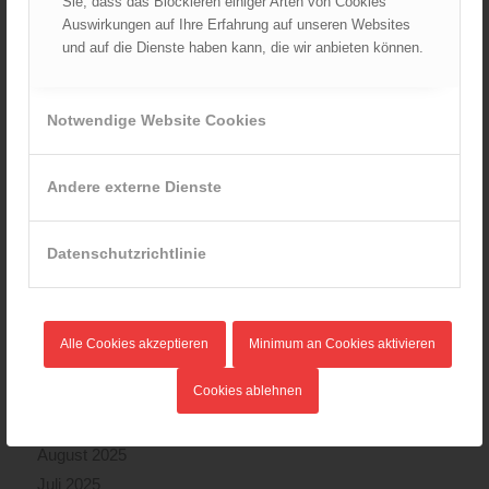
Sie, dass das Blockieren einiger Arten von Cookies
Auswirkungen auf Ihre Erfahrung auf unseren Websites
und auf die Dienste haben kann, die wir anbieten können.
ARCHIV
August 2026
Notwendige Website Cookies
Juli 2026
Juni 2026
Andere externe Dienste
Mai 2026
April 2026
März 2026
Datenschutzrichtlinie
Februar 2026
Januar 2026
Dezember 2025
Alle Cookies akzeptieren
Minimum an Cookies aktivieren
November 2025
Cookies ablehnen
Oktober 2025
September 2025
August 2025
Juli 2025