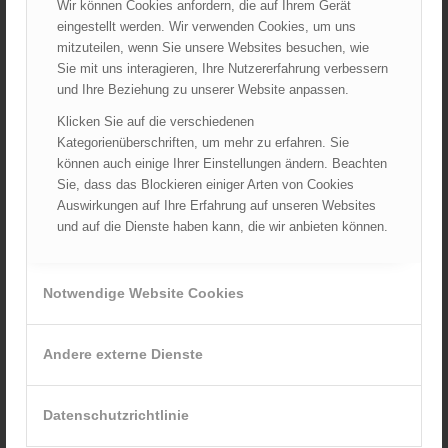
Wir können Cookies anfordern, die auf Ihrem Gerät
August 2026
eingestellt werden. Wir verwenden Cookies, um uns
Juli 2026
mitzuteilen, wenn Sie unsere Websites besuchen, wie
Juni 2026
Sie mit uns interagieren, Ihre Nutzererfahrung verbessern
und Ihre Beziehung zu unserer Website anpassen.
Mai 2026
April 2026
Klicken Sie auf die verschiedenen
Kategorienüberschriften, um mehr zu erfahren. Sie
März 2026
können auch einige Ihrer Einstellungen ändern. Beachten
Februar 2026
Sie, dass das Blockieren einiger Arten von Cookies
Januar 2026
Auswirkungen auf Ihre Erfahrung auf unseren Websites
Dezember 2025
und auf die Dienste haben kann, die wir anbieten können.
November 2025
Oktober 2025
Notwendige Website Cookies
September 2025
August 2025
Andere externe Dienste
Juli 2025
Juni 2025
Mai 2025
Datenschutzrichtlinie
April 2025