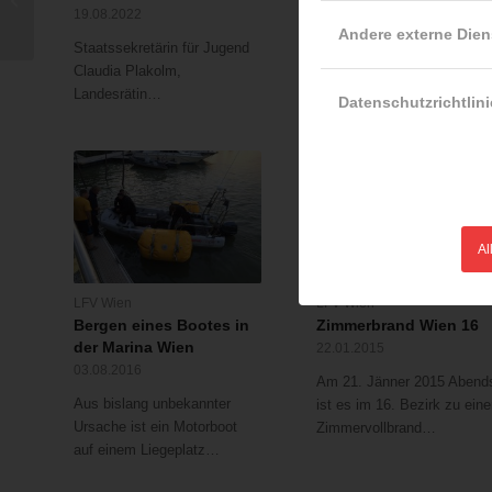
19.08.2022
Einsatzleiter“
In einem
Andere externe Dien
Staatssekretärin für Jugend
Mehrparteienwohnhaus in
Claudia Plakolm,
Wien - Meidling bricht am
Landesrätin…
17.12.2021…
Datenschutzrichtlini
Al
LFV Wien
LFV Wien
Bergen eines Bootes in
Zimmerbrand Wien 16
der Marina Wien
22.01.2015
03.08.2016
Am 21. Jänner 2015 Abend
Aus bislang unbekannter
ist es im 16. Bezirk zu ein
Ursache ist ein Motorboot
Zimmervollbrand…
auf einem Liegeplatz…