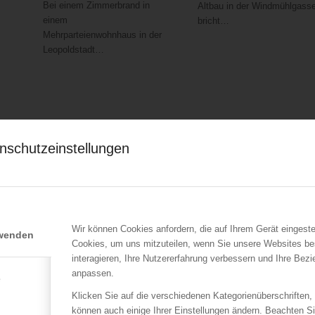
Bei einem Zimmerbrand in
Altbau in der Windmühlgass
einem
bricht…
Mehrparteienwohnhaus in der
Leopoldstadt…
nschutzeinstellungen
Wir können Cookies anfordern, die auf Ihrem Gerät eingeste
rwenden
Cookies, um uns mitzuteilen, wenn Sie unsere Websites be
interagieren, Ihre Nutzererfahrung verbessern und Ihre Bez
LFV Wien
LFV Wien
anpassen.
e
Brand: Mann bei Sprung
Wien 15 – Brand in
aus Fenster
einem Gründerzeithaus
Klicken Sie auf die verschiedenen Kategorienüberschriften,
lebensgefährlich verletzt
können auch einige Ihrer Einstellungen ändern. Beachten S
02.11.2018