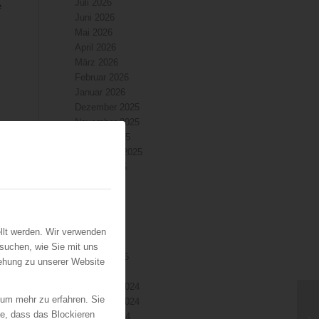
Juli 2026
e
Juni 2026
Mai 2026
April 2026
März 2026
Februar 2026
Januar 2026
Dezember 2025
November 2025
Oktober 2025
September 2025
August 2025
Juli 2025
Juni 2025
Mai 2025
April 2025
llt werden. Wir verwenden
März 2025
suchen, wie Sie mit uns
Februar 2025
iehung zu unserer Website
Januar 2025
Dezember 2024
 um mehr zu erfahren. Sie
November 2024
ie, dass das Blockieren
Oktober 2024