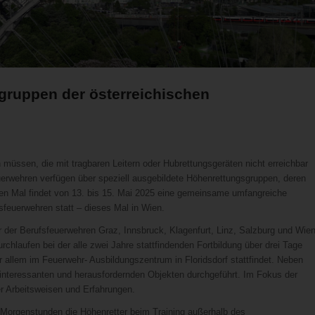
gruppen der österreichischen
müssen, die mit tragbaren Leitern oder Hubrettungsgeräten nicht erreichbar
rwehren verfügen über speziell ausgebildete Höhenrettungsgruppen, deren
ten Mal findet von 13. bis 15. Mai 2025 eine gemeinsame umfangreiche
sfeuerwehren statt – dieses Mal in Wien.
r der Berufsfeuerwehren Graz, Innsbruck, Klagenfurt, Linz, Salzburg und Wie
urchlaufen bei der alle zwei Jahre stattfindenden Fortbildung über drei Tage
 allem im Feuerwehr- Ausbildungszentrum in Floridsdorf stattfindet. Neben
nteressanten und herausfordernden Objekten durchgeführt. Im Fokus der
er Arbeitsweisen und Erfahrungen.
orgenstunden die Höhenretter beim Training außerhalb des