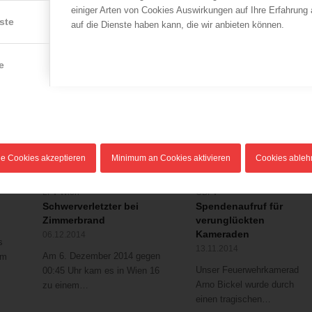
12.09.2020
einiger Arten von Cookies Auswirkungen auf Ihre Erfahrung
Am 01. November 2018,
ste
auf die Dienste haben kann, die wir anbieten können.
Bei einem Zimmerbrand in
abends war es in Wien
Wien – Favoriten wurde am
Rudolfsheim-Fünfhaus…
12.09.2020…
e
le Cookies akzeptieren
Minimum an Cookies aktivieren
Cookies able
LFV Wien
ÖBFV
Schwerverletzter bei
Spendenaufruf für
Zimmerbrand
verunglückten
Kameraden
06.12.2014
s
13.11.2014
Am 6. Dezember 2014 gegen
em
Unser Feuerwehrkamerad
00:45 Uhr kam es in Wien 16
Arno Bickel wurde durch
zu einem…
einen tragischen…