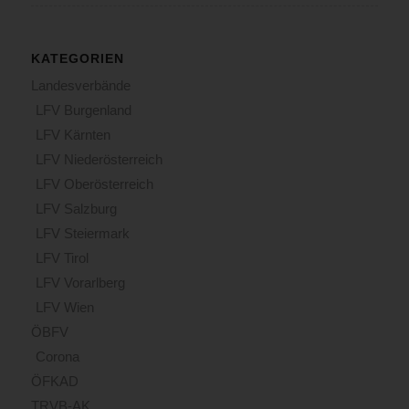
KATEGORIEN
Landesverbände
LFV Burgenland
LFV Kärnten
LFV Niederösterreich
LFV Oberösterreich
LFV Salzburg
LFV Steiermark
LFV Tirol
LFV Vorarlberg
LFV Wien
ÖBFV
Corona
ÖFKAD
TRVB-AK