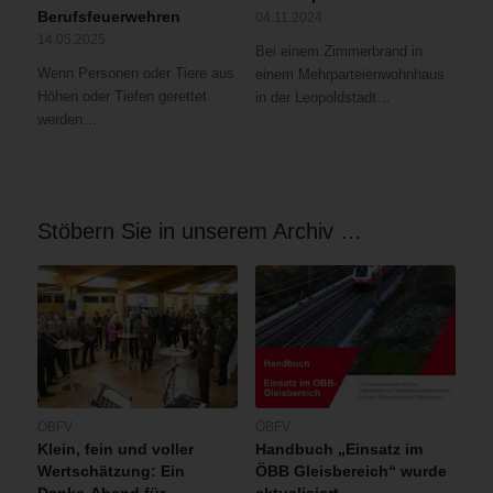
Berufsfeuerwehren
04.11.2024
14.05.2025
Bei einem Zimmerbrand in
Wenn Personen oder Tiere aus
einem Mehrparteienwohnhaus
Höhen oder Tiefen gerettet
in der Leopoldstadt…
werden…
Stöbern Sie in unserem Archiv …
ÖBFV
ÖBFV
Klein, fein und voller
Handbuch „Einsatz im
Wertschätzung: Ein
ÖBB Gleisbereich“ wurde