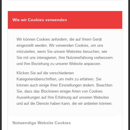
Wiener Feuerwehrmuseum bei der Lange Nacht der Museen
am 5. Oktober 2024
01.10.2024 - 10:48
Wie wir Cookies verwenden
Dramatische Menschenrettung bei Zimmerbrand
08.09.2024 - 11:36
Wiener Feuerwehrfest 2024
Wir können Cookies anfordern, die auf Ihrem Gerät
20.08.2024 - 13:55
eingestellt werden. Wir verwenden Cookies, um uns
mitzuteilen, wenn Sie unsere Websites besuchen, wie
Sie mit uns interagieren, Ihre Nutzererfahrung verbessern
und Ihre Beziehung zu unserer Website anpassen.
ARCHIV
Klicken Sie auf die verschiedenen
August 2026
Kategorienüberschriften, um mehr zu erfahren. Sie
können auch einige Ihrer Einstellungen ändern. Beachten
Juli 2026
Sie, dass das Blockieren einiger Arten von Cookies
Juni 2026
Auswirkungen auf Ihre Erfahrung auf unseren Websites
Mai 2026
und auf die Dienste haben kann, die wir anbieten können.
April 2026
März 2026
Notwendige Website Cookies
Februar 2026