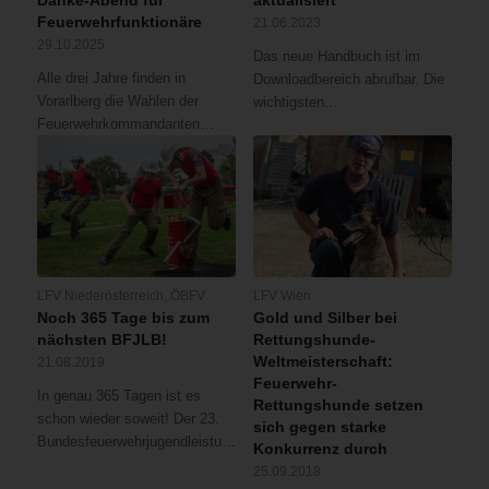
Danke-Abend für
aktualisiert
Feuerwehrfunktionäre
21.06.2023
29.10.2025
Das neue Handbuch ist im
Alle drei Jahre finden in
Downloadbereich abrufbar. Die
Vorarlberg die Wahlen der
wichtigsten…
Feuerwehrkommandanten…
LFV Niederösterreich
,
ÖBFV
LFV Wien
Noch 365 Tage bis zum
Gold und Silber bei
nächsten BFJLB!
Rettungshunde-
Weltmeisterschaft:
21.08.2019
Feuerwehr-
In genau 365 Tagen ist es
Rettungshunde setzen
schon wieder soweit! Der 23.
sich gegen starke
Bundesfeuerwehrjugendleistungsbewerb…
Konkurrenz durch
25.09.2018