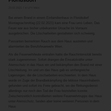
/
23.02.2021
in
LFV Wien
Bei einem Brand in einem Einfamilienhaus in Floridsdorf
Montagnachmittag (22.02.2021) kam eine Frau ums Leben. Das
Feuer war aus bisher unbekannter Ursache im Vorraum
ausgebrochen. Die Löscharbeiten gestalteten sich schwierig.
Passanten bemerkten Rauch aus dem Haus austreten und
alarmierten die Berufsfeuerwehr Wien.
Als die Feuerwehrleute eintrafen hatte die Rauchintensität bereits
stark zugenommen. Sofort drangen die Einsatzkräfte unter
Atemschutz in das Haus ein und bekämpften den Brand mit einer
Löschleitung. Im und um das Haus gab es umfangreiche
Lagerungen, die die Löscharbeiten erschwerten. In dem Haus
wurde im Zuge der Brandbekämpfung die leblose Hausinhaberin
gefunden und sofort ins Freie gebracht, wo der Rettungsdienst
allerdings nur noch den Tod der Frau feststellen konnte.
Zwischenzeitlich kontrollierten weitere Feuerwehrtrupps das Haus
unter Atemschutz, fanden aber keine weiteren Personen in dem
Haus.