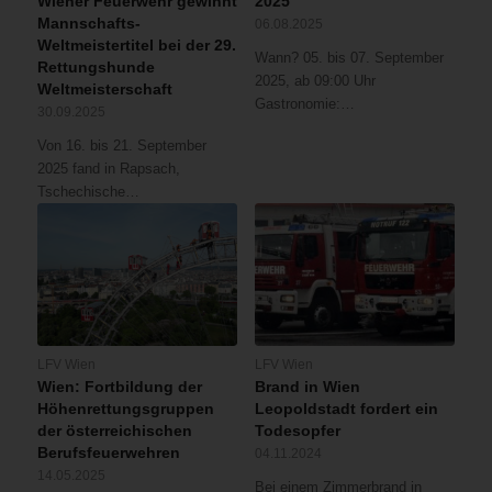
Wiener Feuerwehr gewinnt
2025
Mannschafts-
06.08.2025
Weltmeistertitel bei der 29.
Wann? 05. bis 07. September
Rettungshunde
2025, ab 09:00 Uhr
Weltmeisterschaft
Gastronomie:…
30.09.2025
Von 16. bis 21. September
2025 fand in Rapsach,
Tschechische…
LFV Wien
LFV Wien
Wien: Fortbildung der
Brand in Wien
Höhenrettungsgruppen
Leopoldstadt fordert ein
der österreichischen
Todesopfer
Berufsfeuerwehren
04.11.2024
14.05.2025
Bei einem Zimmerbrand in