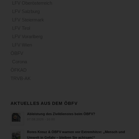
LFV Oberösterreich
LFV Salzburg
LFV Steiermark
LFV Tirol
LFV Vorarlberg
LFV Wien
ÖBFV
Corona
ÖFKAD
TRVB-AK
AKTUELLES AUS DEM ÖBFV
Ableistung des Zivildienstes beim ÖBFV?
07.08.2026 - 10:00
Rotes Kreuz & ÖBFV warnen vor Extremhitze: „Mensch und
Umwelt in Gefahr – bleiben Sie achtsam!“