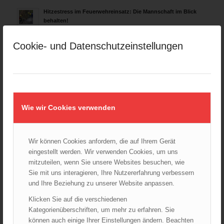
Hitzestress im Feuerwehreinsatz: Die Mannschaft im Blick
behalten!
30.07.2026 - 08:33
Cookie- und Datenschutzeinstellungen
Siegerehrung bei der Feuerwehr-Weltmeisterschaft in
Eisenstadt
26.07.2026 - 13:39
Österreich ist erneut Feuerwehr-Weltmeister!
25.07.2026 - 17:21
Wie wir Cookies verwenden
AKTUELLES AUS DEN
LANDESFEUERWEHRVERBÄNDEN
Wir können Cookies anfordern, die auf Ihrem Gerät
eingestellt werden. Wir verwenden Cookies, um uns
Rettungshunde-Staffel der Wiener Feuerwehr gewinnt
mitzuteilen, wenn Sie unsere Websites besuchen, wie
Mannschafts-Weltmeistertitel bei der 29. Rettungshunde
Sie mit uns interagieren, Ihre Nutzererfahrung verbessern
Weltmeisterschaft
30.09.2025 - 10:55
und Ihre Beziehung zu unserer Website anpassen.
Wiener Feuerwehrfest 2025
Klicken Sie auf die verschiedenen
06.08.2025 - 17:00
Kategorienüberschriften, um mehr zu erfahren. Sie
können auch einige Ihrer Einstellungen ändern. Beachten