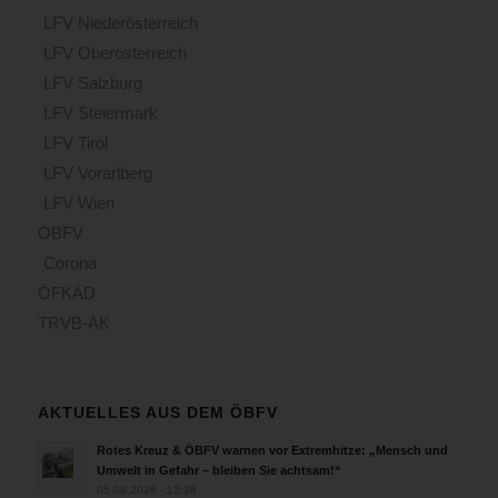
LFV Niederösterreich
LFV Oberösterreich
LFV Salzburg
LFV Steiermark
LFV Tirol
LFV Vorarlberg
LFV Wien
ÖBFV
Corona
ÖFKAD
TRVB-AK
AKTUELLES AUS DEM ÖBFV
Rotes Kreuz & ÖBFV warnen vor Extremhitze: „Mensch und
Umwelt in Gefahr – bleiben Sie achtsam!“
05.08.2026 - 12:38