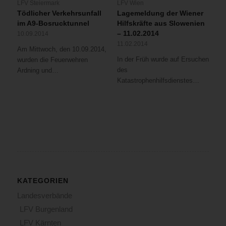
LFV Steiermark
LFV Wien
Tödlicher Verkehrsunfall
Lagemeldung der Wiener
im A9-Bosrucktunnel
Hilfskräfte aus Slowenien
– 11.02.2014
10.09.2014
11.02.2014
Am Mittwoch, den 10.09.2014,
In der Früh wurde auf Ersuchen
wurden die Feuerwehren
des
Ardning und…
Katastrophenhilfsdienstes…
KATEGORIEN
Landesverbände
LFV Burgenland
LFV Kärnten