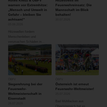
Rotes Kreuz & ÖBFV
Hitzestress im
warnen vor Extremhitze:
Feuerwehreinsatz: Die
„Mensch und Umwelt in
Mannschaft im Blick
Gefahr – bleiben Sie
behalten!
achtsam!“
30.07.2026
05.08.2026
Hitzewellen fordern
Menschenleben und
verursachen Schäden in…
ÖBFV
ÖBFV
Siegerehrung bei der
Österreich ist erneut
Feuerwehr-
Feuerwehr-Weltmeister!
Weltmeisterschaft in
25.07.2026
Eisenstadt
Bad Mühllacken aus
26.07.2026
Oberösterreich hat es