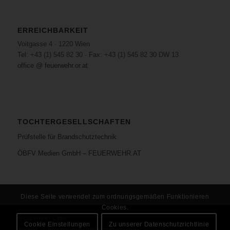
ERREICHBARKEIT
Voitgasse 4 · 1220 Wien
Tel: +43 (1) 545 82 30 · Fax: +43 (1) 545 82 30 DW 13
office @ feuerwehr.or.at
TOCHTERGESELLSCHAFTEN
Prüfstelle für Brandschutztechnik
ÖBFV Medien GmbH – FEUERWEHR.AT
Diese Seite verwendet zum ordnungsgemäßen Funktionieren
Cookies.
© Copyright - ÖBFV
Cookie Einstellungen
Zu unserer Datenschutzrichtlinie
Kontakt
Impressum & Datenschutzerklärung