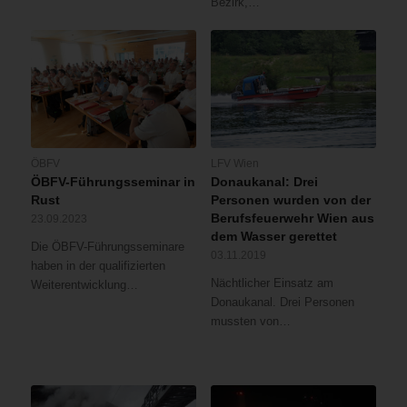
Bezirk,…
ÖBFV
LFV Wien
ÖBFV-Führungsseminar in
Donaukanal: Drei
Rust
Personen wurden von der
Berufsfeuerwehr Wien aus
23.09.2023
dem Wasser gerettet
Die ÖBFV-Führungsseminare
03.11.2019
haben in der qualifizierten
Nächtlicher Einsatz am
Weiterentwicklung…
Donaukanal. Drei Personen
mussten von…