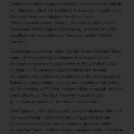
Pandemiebekämpfung unausweichlich Kontakt mit einer Vielzahl
von Menschen, die in der Pandemie eine zusätzliche potenzielle
Gefahr für Feuerwehrmitglieder darstellen. Trotz
Präventionsmaßnahmen (Masken, Abstand etc.) besteht das
Risiko einer Ansteckung im Einsatzalltag. Allein im Jahr 2020
bewältigten die österreichischen Feuerwehren über 230.000
Einsätze.
Feuerwehrpräsident Kern weiter: „Es ist mir ein absolutes Rätsel,
warum die Feuerwehr als anerkannte Einsatzorganisation
mit einer entsprechenden Gefährdung im Einsatzfall im Covid
-
Impfplan der Bundesregierung namentlich nicht erwähnt
und damit völlig ignoriert wird. Leider wurde der Empfehlung des
Nationalen Impfgremiums, welches uns gemeinsam mit Polizei
und Bundesheer als Priorität ‚moderat erhöht‘ eingestuft hat, kein
Gehör geschenkt. Die Organisationen müssen explizit
gemeinsam genannt sein, um Klarheit zu schaffen.“
Das Argument, dass die Feuerwehr zu viele Mitglieder hätte und
deshalb zu wenig Impfstoff zur Verfügung stünde bzw. die
Feuerwehr auch Ausfälle eine Zeit lang aufgrund der vielen
engagierten Frauen und Männer kompensieren könnte, lässt Kern