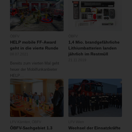
ÖBFV
ÖBFV
HELP mobile FF-Award
1,4 Mio. brandgefährliche
geht in die vierte Runde
Lithiumbatterien landen
jährlich im Restmüll
08.07.2021
21.11.2019
Bereits zum vierten Mal geht
heuer der Mobilfunkanbieter
HELP…
LFV Kärnten
,
ÖBFV
LFV Wien
ÖBFV-Sachgebiet 1.3
Wechsel der Einsatzkräfte