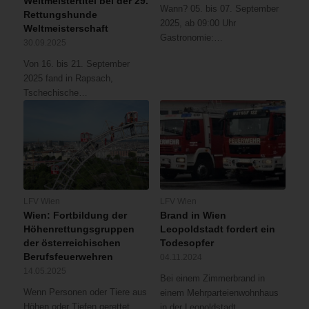
Weltmeistertitel bei der 29.
Wann? 05. bis 07. September
Rettungshunde
2025, ab 09:00 Uhr
Weltmeisterschaft
Gastronomie:…
30.09.2025
Von 16. bis 21. September
2025 fand in Rapsach,
Tschechische…
LFV Wien
LFV Wien
Wien: Fortbildung der
Brand in Wien
Höhenrettungsgruppen
Leopoldstadt fordert ein
der österreichischen
Todesopfer
Berufsfeuerwehren
04.11.2024
14.05.2025
Bei einem Zimmerbrand in
Wenn Personen oder Tiere aus
einem Mehrparteienwohnhaus
Höhen oder Tiefen gerettet
in der Leopoldstadt…