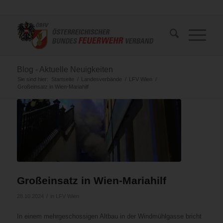
Blog - Aktuelle Neuigkeiten
Sie sind hier:
Startseite
/
Landesverbände
/
LFV Wien
/
Großeinsatz in Wien-Mariahilf
Großeinsatz in Wien-Mariahilf
/
28.10.2024
in
LFV Wien
In einem mehrgeschossigen Altbau in der Windmühlgasse bricht