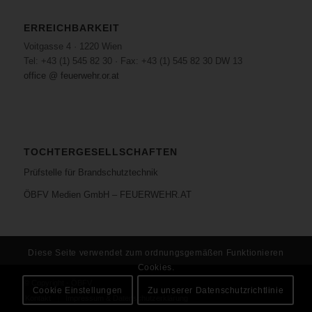
ERREICHBARKEIT
Voitgasse 4 · 1220 Wien
Tel: +43 (1) 545 82 30 · Fax: +43 (1) 545 82 30 DW 13
office @ feuerwehr.or.at
TOCHTERGESELLSCHAFTEN
Prüfstelle für Brandschutztechnik
ÖBFV Medien GmbH – FEUERWEHR.AT
Diese Seite verwendet zum ordnungsgemäßen Funktionieren
Cookies.
© Copyright - ÖBFV
Cookie Einstellungen
Zu unserer Datenschutzrichtlinie
Kontakt
Impressum & Datenschutzerklärung