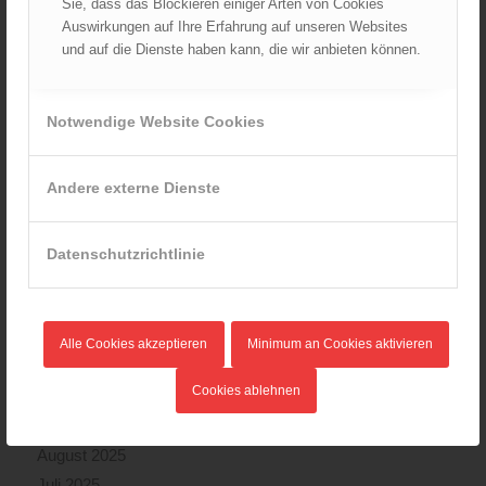
Sie, dass das Blockieren einiger Arten von Cookies
Auswirkungen auf Ihre Erfahrung auf unseren Websites
und auf die Dienste haben kann, die wir anbieten können.
ARCHIV
August 2026
Notwendige Website Cookies
Juli 2026
Juni 2026
Andere externe Dienste
Mai 2026
April 2026
März 2026
Datenschutzrichtlinie
Februar 2026
Januar 2026
Dezember 2025
Alle Cookies akzeptieren
Minimum an Cookies aktivieren
November 2025
Cookies ablehnen
Oktober 2025
September 2025
August 2025
Juli 2025