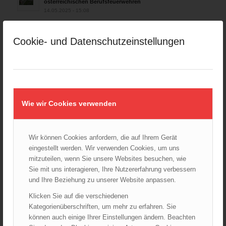
österreichischen Berufsfeuerwehren
14.05.2025 - 15:08
Brand in Wien Leopoldstadt fordert ein Todesopfer
04.11.2024 - 13:03
Cookie- und Datenschutzeinstellungen
Großeinsatz in Wien-Mariahilf
28.10.2024 - 11:13
Kellerbrand in Wien Meidling mit Todesfolge
25.10.2024 - 10:02
Wie wir Cookies verwenden
Wiener Sicherheitsfest 2024
24.10.2024 - 10:02
Wir können Cookies anfordern, die auf Ihrem Gerät
Wiener Feuerwehrmuseum bei der Lange Nacht der Museen
eingestellt werden. Wir verwenden Cookies, um uns
am 5. Oktober 2024
mitzuteilen, wenn Sie unsere Websites besuchen, wie
01.10.2024 - 10:48
Sie mit uns interagieren, Ihre Nutzererfahrung verbessern
Dramatische Menschenrettung bei Zimmerbrand
und Ihre Beziehung zu unserer Website anpassen.
08.09.2024 - 11:36
Klicken Sie auf die verschiedenen
Wiener Feuerwehrfest 2024
Kategorienüberschriften, um mehr zu erfahren. Sie
20.08.2024 - 13:55
können auch einige Ihrer Einstellungen ändern. Beachten