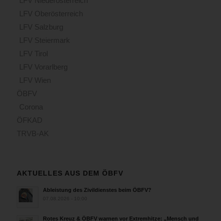
LFV Niederösterreich
LFV Oberösterreich
LFV Salzburg
LFV Steiermark
LFV Tirol
LFV Vorarlberg
LFV Wien
ÖBFV
Corona
ÖFKAD
TRVB-AK
AKTUELLES AUS DEM ÖBFV
Ableistung des Zivildienstes beim ÖBFV?
07.08.2026 - 10:00
Rotes Kreuz & ÖBFV warnen vor Extremhitze: „Mensch und