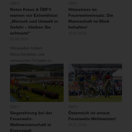
ÖBFV
ÖBFV
Rotes Kreuz & ÖBFV
Hitzestress im
warnen vor Extremhitze:
Feuerwehreinsatz: Die
„Mensch und Umwelt in
Mannschaft im Blick
Gefahr – bleiben Sie
behalten!
achtsam!“
30.07.2026
05.08.2026
Hitzewellen fordern
Menschenleben und
verursachen Schäden in…
ÖBFV
ÖBFV
Siegerehrung bei der
Österreich ist erneut
Feuerwehr-
Feuerwehr-Weltmeister!
Weltmeisterschaft in
25.07.2026
Eisenstadt