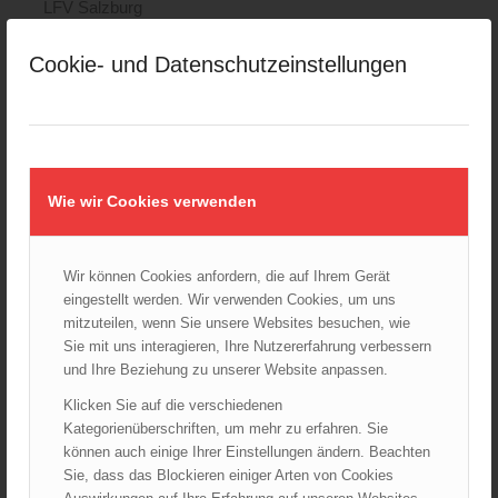
LFV Salzburg
LFV Steiermark
Cookie- und Datenschutzeinstellungen
LFV Tirol
LFV Vorarlberg
LFV Wien
ÖBFV
Corona
Wie wir Cookies verwenden
ÖFKAD
TRVB-AK
Wir können Cookies anfordern, die auf Ihrem Gerät
eingestellt werden. Wir verwenden Cookies, um uns
mitzuteilen, wenn Sie unsere Websites besuchen, wie
AKTUELLES AUS DEM ÖBFV
Sie mit uns interagieren, Ihre Nutzererfahrung verbessern
und Ihre Beziehung zu unserer Website anpassen.
Rotes Kreuz & ÖBFV warnen vor Extremhitze: „Mensch und
Umwelt in Gefahr – bleiben Sie achtsam!“
Klicken Sie auf die verschiedenen
05.08.2026 - 12:38
Kategorienüberschriften, um mehr zu erfahren. Sie
Hitzestress im Feuerwehreinsatz: Die Mannschaft im Blick
können auch einige Ihrer Einstellungen ändern. Beachten
behalten!
Sie, dass das Blockieren einiger Arten von Cookies
30.07.2026 - 08:33