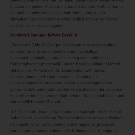
BeeWild. Drei von Vier der Befragten sehen das Artensterben als
ernstzunehmendes Problem und fordern stärkere Maßnahmen für
naturnahe Landwirtschaft, gesunde Böden und aktiven
Umweltschutz und sind trotz wirtschaftlich schwierigen Zeiten
dafür bereit, mehr auszugeben.
Konkrete Lösungen lieferte BeeWild
„Bereits mit 5 bis 10 Cent pro Kilogramm eines Lebensmittels
schaffen wir eine zukunftssichere und nachhaltige
Lebensmittelproduktion, die gleichzeitig einen natürlichen
Katastrophenschutz darstellt“, erklärt BeeWild-Initiator Manfred
Hohensinner. Anhand der „10:1-Landwirtschaft“, bei der
Landwirt:innen von Expert:innen beim Umstieg zu
umweltschonender, moderner und vor allem ertragreicherer
Landwirtschaft unterstützt werden veranschaulicht der Kongress
konkret bereits existierende Maßnahmen für eine nachhaltige und
wirtschaftlich stabile Zukunft.
„10:1 bedeutet, dass Landwirtinnen und Landwirte pro 10 Hektar
Anbaufläche, einen Hektar Biodiversitätsfläche anlegen. Dadurch
kann nicht nur umweltschonend und ertragreicher produziert
werden, sie verbessern ebenso die Bodenqualität, in Folge die