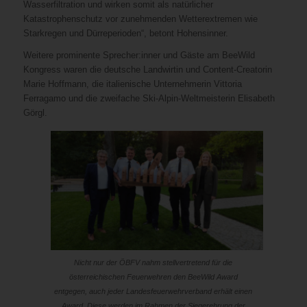
Wasserfiltration und wirken somit als natürlicher
Katastrophenschutz vor zunehmenden Wetterextremen wie
Starkregen und Dürreperioden“, betont Hohensinner.
Weitere prominente Sprecher:inner und Gäste am BeeWild
Kongress waren die deutsche Landwirtin und Content-Creatorin
Marie Hoffmann, die italienische Unternehmerin Vittoria
Ferragamo und die zweifache Ski-Alpin-Weltmeisterin Elisabeth
Görgl.
Nicht nur der ÖBFV nahm stellvertretend für die
österreichischen Feuerwehren den BeeWild Award
entgegen, auch jeder Landesfeuerwehrverband erhält einen
Award. Diese werden im Rahmen der Siegerehrung der