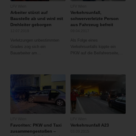
LFV Wien
LFV Wien
Arbeiter stürzt auf
Verkehrsunfall,
Baustelle ab und wird mit
schwerverletzte Person
Drehleiter geborgen
aus Fahrzeug befreit
12.07.2019
09.04.2017
Verletzungen unbestimmten
Als Folge eines
Grades zog sich ein
Verkehrsunfalls kippte ein
Bauarbeiter am…
PKW auf die Beifahrerseite,…
LFV Wien
LFV Wien
Favoriten: PKW und Taxi
Verkehrsunfall A23
zusammengestoßen –
03.09.2015