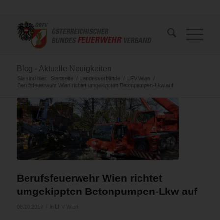
Blog - Aktuelle Neuigkeiten
Sie sind hier:
Startseite
/
Landesverbände
/
LFV Wien
/
Berufsfeuerwehr Wien richtet umgekippten Betonpumpen-Lkw auf
Berufsfeuerwehr Wien richtet
umgekippten Betonpumpen-Lkw auf
/
06.10.2017
in
LFV Wien