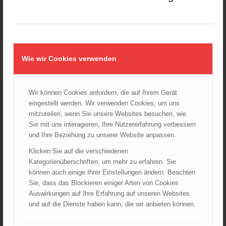
25.10.2024 - 10:02
Wiener Sicherheitsfest 2024
24.10.2024 - 10:02
Wiener Feuerwehrmuseum bei der Lange Nacht der Museen
Wie wir Cookies verwenden
am 5. Oktober 2024
01.10.2024 - 10:48
Dramatische Menschenrettung bei Zimmerbrand
Wir können Cookies anfordern, die auf Ihrem Gerät
08.09.2024 - 11:36
eingestellt werden. Wir verwenden Cookies, um uns
mitzuteilen, wenn Sie unsere Websites besuchen, wie
Wiener Feuerwehrfest 2024
Sie mit uns interagieren, Ihre Nutzererfahrung verbessern
20.08.2024 - 13:55
und Ihre Beziehung zu unserer Website anpassen.
Klicken Sie auf die verschiedenen
Kategorienüberschriften, um mehr zu erfahren. Sie
ARCHIV
können auch einige Ihrer Einstellungen ändern. Beachten
Sie, dass das Blockieren einiger Arten von Cookies
August 2026
Auswirkungen auf Ihre Erfahrung auf unseren Websites
Juli 2026
und auf die Dienste haben kann, die wir anbieten können.
Juni 2026
Mai 2026