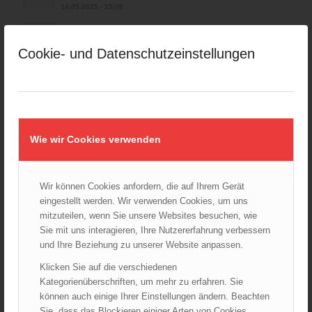
14.05.2025 - 15:08
Brand in Wien Leopoldstadt fordert ein Todesopfer
04.11.2024 - 13:03
Cookie- und Datenschutzeinstellungen
Großeinsatz in Wien-Mariahilf
28.10.2024 - 11:13
Kellerbrand in Wien Meidling mit Todesfolge
25.10.2024 - 10:02
Wie wir Cookies verwenden
Wiener Sicherheitsfest 2024
24.10.2024 - 10:02
Wir können Cookies anfordern, die auf Ihrem Gerät
Wiener Feuerwehrmuseum bei der Lange Nacht der Museen
eingestellt werden. Wir verwenden Cookies, um uns
am 5. Oktober 2024
mitzuteilen, wenn Sie unsere Websites besuchen, wie
01.10.2024 - 10:48
Sie mit uns interagieren, Ihre Nutzererfahrung verbessern
Dramatische Menschenrettung bei Zimmerbrand
und Ihre Beziehung zu unserer Website anpassen.
08.09.2024 - 11:36
Klicken Sie auf die verschiedenen
Wiener Feuerwehrfest 2024
Kategorienüberschriften, um mehr zu erfahren. Sie
20.08.2024 - 13:55
können auch einige Ihrer Einstellungen ändern. Beachten
Sie, dass das Blockieren einiger Arten von Cookies