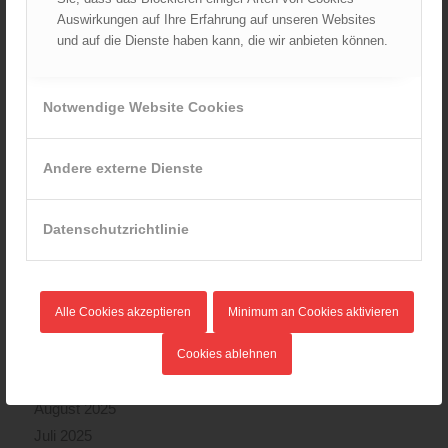
Auswirkungen auf Ihre Erfahrung auf unseren Websites
und auf die Dienste haben kann, die wir anbieten können.
ARCHIV
August 2026
Notwendige Website Cookies
Juli 2026
Juni 2026
Mai 2026
Andere externe Dienste
April 2026
März 2026
Datenschutzrichtlinie
Februar 2026
Januar 2026
Dezember 2025
Alle Cookies akzeptieren
Minimum an Cookies aktivieren
November 2025
Oktober 2025
Cookies ablehnen
September 2025
August 2025
Juli 2025