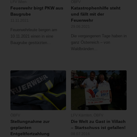
LFV Wien
ÖBFV
Feuerwehr birgt PKW aus
Katastrophenhilfe steht
Baugrube
und fällt mit der
Feuerwehr
11.11.2021
29.06.2021
Feuerwehrleute bergen am
Die vergangenen Tage haben in
10.11.2021 einen in eine
ganz Österreich – von
Baugrube gestürzten…
Waldbränden…
ÖBFV
LFV Kärnten
,
ÖBFV
Stellungnahme zur
Die Welt zu Gast in Villach
geplanten
– Startschuss ist gefallen!
Entgeltfortzahlung
08.07.2016