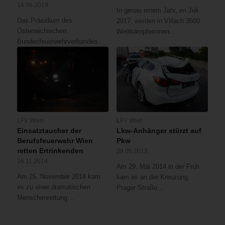
14.06.2019
In genau einem Jahr, im Juli
Das Präsidium des
2017, werden in Villach 3500
Österreichischen
Wettkämpferinnen…
Bundesfeuerwehrverbandes…
LFV Wien
LFV Wien
Einsatztaucher der
Lkw-Anhänger stürzt auf
Berufsfeuerwehr Wien
Pkw
retten Ertrinkenden
29.05.2013
26.11.2014
Am 29. Mai 2014 in der Früh
Am 25. November 2014 kam
kam es an der Kreuzung
es zu einer dramatischen
Prager Straße…
Menschenrettung…