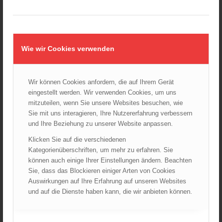
Wiener Sicherheitsfest 2024
24.10.2024 - 10:02
Wiener Feuerwehrmuseum bei der Lange Nacht der Museen
am 5. Oktober 2024
Wie wir Cookies verwenden
01.10.2024 - 10:48
Dramatische Menschenrettung bei Zimmerbrand
08.09.2024 - 11:36
Wir können Cookies anfordern, die auf Ihrem Gerät
eingestellt werden. Wir verwenden Cookies, um uns
Wiener Feuerwehrfest 2024
mitzuteilen, wenn Sie unsere Websites besuchen, wie
20.08.2024 - 13:55
Sie mit uns interagieren, Ihre Nutzererfahrung verbessern
und Ihre Beziehung zu unserer Website anpassen.
Klicken Sie auf die verschiedenen
ARCHIV
Kategorienüberschriften, um mehr zu erfahren. Sie
können auch einige Ihrer Einstellungen ändern. Beachten
August 2026
Sie, dass das Blockieren einiger Arten von Cookies
Juli 2026
Auswirkungen auf Ihre Erfahrung auf unseren Websites
Juni 2026
und auf die Dienste haben kann, die wir anbieten können.
Mai 2026
April 2026