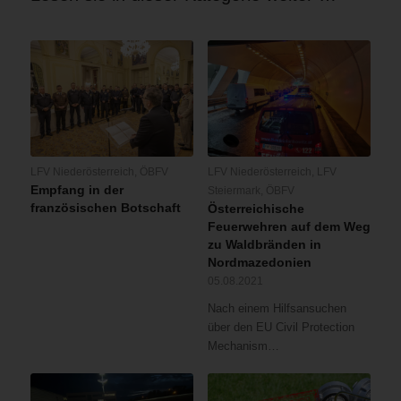
LFV Niederösterreich
,
ÖBFV
LFV Niederösterreich
,
LFV
Empfang in der
Steiermark
,
ÖBFV
französischen Botschaft
Österreichische
Feuerwehren auf dem Weg
zu Waldbränden in
Nordmazedonien
05.08.2021
Nach einem Hilfsansuchen
über den EU Civil Protection
Mechanism…