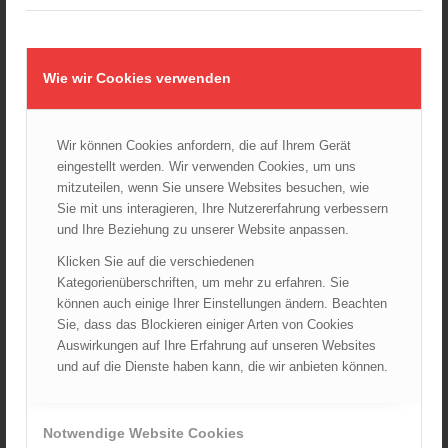
Wiener Feuerwehrmuseum bei der Lange Nacht der Museen
am 5. Oktober 2024
01.10.2024 - 10:48
Wie wir Cookies verwenden
Dramatische Menschenrettung bei Zimmerbrand
08.09.2024 - 11:36
Wir können Cookies anfordern, die auf Ihrem Gerät
Wiener Feuerwehrfest 2024
eingestellt werden. Wir verwenden Cookies, um uns
20.08.2024 - 13:55
mitzuteilen, wenn Sie unsere Websites besuchen, wie
Sie mit uns interagieren, Ihre Nutzererfahrung verbessern
und Ihre Beziehung zu unserer Website anpassen.
ARCHIV
Klicken Sie auf die verschiedenen
Kategorienüberschriften, um mehr zu erfahren. Sie
August 2026
können auch einige Ihrer Einstellungen ändern. Beachten
Juli 2026
Sie, dass das Blockieren einiger Arten von Cookies
Juni 2026
Auswirkungen auf Ihre Erfahrung auf unseren Websites
und auf die Dienste haben kann, die wir anbieten können.
Mai 2026
April 2026
März 2026
Notwendige Website Cookies