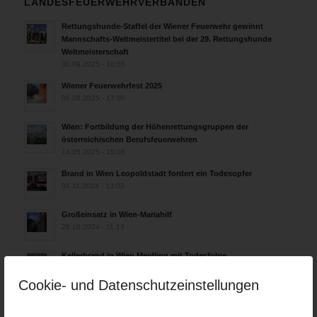
LANDESFEUERWEHRVERBÄNDEN
Rettungshunde-Staffel der Wiener Feuerwehr gewinnt
Mannschafts-Weltmeistertitel bei der 29. Rettungshunde
Weltmeisterschaft
30.09.2025 - 10:55
Wiener Feuerwehrfest 2025
06.08.2025 - 17:00
Wien: Fortbildung der Höhenrettungsgruppen der
österreichischen Berufsfeuerwehren
14.05.2025 - 15:08
Brand in Wien Leopoldstadt fordert ein Todesopfer
04.11.2024 - 13:03
Großeinsatz in Wien-Mariahilf
28.10.2024 - 11:13
Kellerbrand in Wien Meidling mit Todesfolge
25.10.2024 - 10:02
Cookie- und Datenschutzeinstellungen
Wiener Sicherheitsfest 2024
24.10.2024 - 10:02