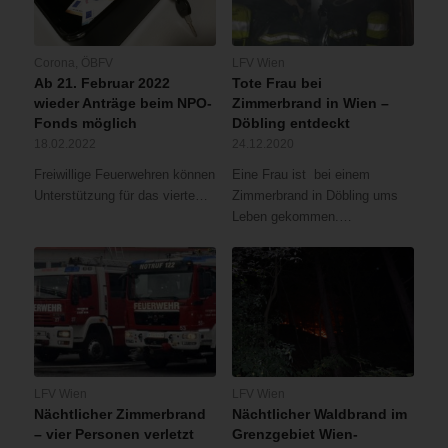
Corona
,
ÖBFV
LFV Wien
Ab 21. Februar 2022
Tote Frau bei
wieder Anträge beim NPO-
Zimmerbrand in Wien –
Fonds möglich
Döbling entdeckt
18.02.2022
24.12.2020
Freiwillige Feuerwehren können
Eine Frau ist bei einem
Unterstützung für das vierte…
Zimmerbrand in Döbling ums
Leben gekommen.…
LFV Wien
LFV Wien
Nächtlicher Zimmerbrand
Nächtlicher Waldbrand im
– vier Personen verletzt
Grenzgebiet Wien-