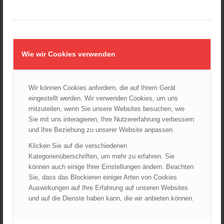
Wiener Sicherheitsfest 2024
24.10.2024 - 10:02
Wiener Feuerwehrmuseum bei der Lange Nacht der Museen
Wie wir Cookies verwenden
am 5. Oktober 2024
01.10.2024 - 10:48
Dramatische Menschenrettung bei Zimmerbrand
08.09.2024 - 11:36
Wir können Cookies anfordern, die auf Ihrem Gerät
eingestellt werden. Wir verwenden Cookies, um uns
Wiener Feuerwehrfest 2024
mitzuteilen, wenn Sie unsere Websites besuchen, wie
20.08.2024 - 13:55
Sie mit uns interagieren, Ihre Nutzererfahrung verbessern
und Ihre Beziehung zu unserer Website anpassen.
Klicken Sie auf die verschiedenen
Kategorienüberschriften, um mehr zu erfahren. Sie
ARCHIV
können auch einige Ihrer Einstellungen ändern. Beachten
August 2026
Sie, dass das Blockieren einiger Arten von Cookies
Juli 2026
Auswirkungen auf Ihre Erfahrung auf unseren Websites
und auf die Dienste haben kann, die wir anbieten können.
Juni 2026
Mai 2026