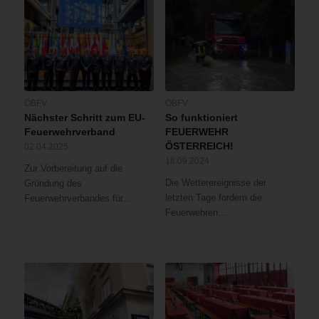
ÖBFV
ÖBFV
Nächster Schritt zum EU-
So funktioniert
Feuerwehrverband
FEUERWEHR
ÖSTERREICH!
02.04.2025
18.09.2024
Zur Vorbereitung auf die
Die Wetterereignisse der
Gründung des
letzten Tage fordern die
Feuerwehrverbandes für…
Feuerwehren…