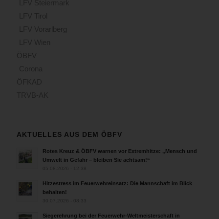
LFV Steiermark
LFV Tirol
LFV Vorarlberg
LFV Wien
ÖBFV
Corona
ÖFKAD
TRVB-AK
AKTUELLES AUS DEM ÖBFV
Rotes Kreuz & ÖBFV warnen vor Extremhitze: „Mensch und
Umwelt in Gefahr – bleiben Sie achtsam!“
05.08.2026 - 12:38
Hitzestress im Feuerwehreinsatz: Die Mannschaft im Blick
behalten!
30.07.2026 - 08:33
Siegerehrung bei der Feuerwehr-Weltmeisterschaft in