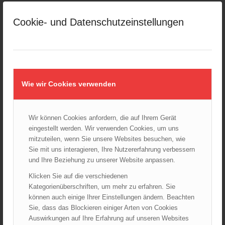
August 2026
Cookie- und Datenschutzeinstellungen
Juli 2026
Juni 2026
Mai 2026
April 2026
März 2026
Wie wir Cookies verwenden
Februar 2026
Januar 2026
Wir können Cookies anfordern, die auf Ihrem Gerät
Dezember 2025
eingestellt werden. Wir verwenden Cookies, um uns
November 2025
mitzuteilen, wenn Sie unsere Websites besuchen, wie
Oktober 2025
Sie mit uns interagieren, Ihre Nutzererfahrung verbessern
September 2025
und Ihre Beziehung zu unserer Website anpassen.
August 2025
Klicken Sie auf die verschiedenen
Juli 2025
Kategorienüberschriften, um mehr zu erfahren. Sie
können auch einige Ihrer Einstellungen ändern. Beachten
Juni 2025
Sie, dass das Blockieren einiger Arten von Cookies
Mai 2025
Auswirkungen auf Ihre Erfahrung auf unseren Websites