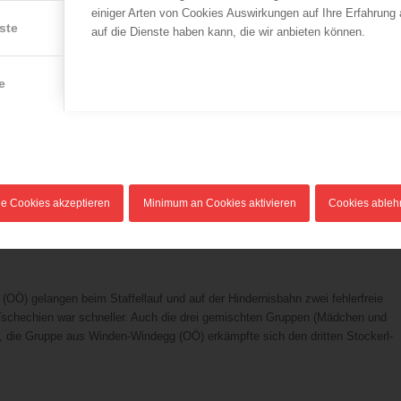
einiger Arten von Cookies Auswirkungen auf Ihre Erfahrung
ste
auf die Dienste haben kann, die wir anbieten können.
mung und emotionale Reise um die Welt
e
ung in Tschechien ganz im Zeichen des Miteinanders: Bei der Ausstellung de
aus 22 Nationen traditionelle Speisen und Bräuche aus ihrer Heimat,
inander war an diesem Tag besonders deutlich zu spüren. Trotz einsetzende
le Cookies akzeptieren
Minimum an Cookies aktivieren
Cookies able
wehrmädchen sind Vize-Weltmeister!
Ö) gelangen beim Staffellauf und auf der Hindernisbahn zwei fehlerfreie
Tschechien war schneller. Auch die drei gemischten Gruppen (Mädchen und
, die Gruppe aus Winden-Windegg (OÖ) erkämpfte sich den dritten Stockerl-