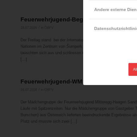
Andere externe Dien
Feuerwehrjugend-Begegnung: Tolle Stim
/
18.07.2026
in
ÖBFV
Datenschutzrichtlini
Der Freitag stand bei der Internationalen Jugendfeuerwehrbegegn
Nationen im Zentrum von Šumperk präsentierten die Jugendlichen 
tauschten sich aus und schlossen neue Freundschaften. Das Mite
[…]
Al
Feuerwehrjugend-WM: Österreichs Feuer
/
16.07.2026
in
ÖBFV
Der Mädchengruppe der Feuerwehrjugend Mitteregg-Haagen Sand (O
Läufe mit Spitzenzeiten. Nur die Mädchengruppe von Gastgeber 
Burschen) aus Österreich lieferten beeindruckende Ergebnisse ab
Platz und musste sich zwei […]