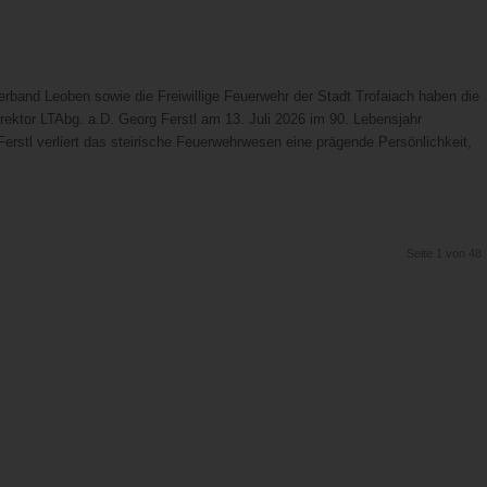
band Leoben sowie die Freiwillige Feuerwehr der Stadt Trofaiach haben die
rektor LTAbg. a.D. Georg Ferstl am 13. Juli 2026 im 90. Lebensjahr
erstl verliert das steirische Feuerwehrwesen eine prägende Persönlichkeit,
Seite 1 von 48