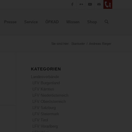
Presse
Service
ÖFKAD
Wissen
Shop
Sie sind hier:
Startseite
/
Andreas Rieger
KATEGORIEN
Landesverbände
LFV Burgenland
LFV Kärnten
LFV Niederösterreich
LFV Oberösterreich
LFV Salzburg
LFV Steiermark
LFV Tirol
LFV Vorarlberg