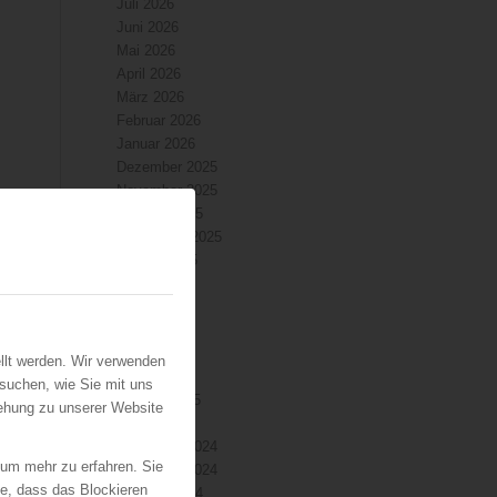
Juli 2026
Juni 2026
Mai 2026
April 2026
März 2026
Februar 2026
Januar 2026
Dezember 2025
November 2025
Oktober 2025
September 2025
August 2025
Juli 2025
Juni 2025
Mai 2025
April 2025
llt werden. Wir verwenden
März 2025
suchen, wie Sie mit uns
Februar 2025
iehung zu unserer Website
Januar 2025
Dezember 2024
r
 um mehr zu erfahren. Sie
November 2024
ie, dass das Blockieren
Oktober 2024