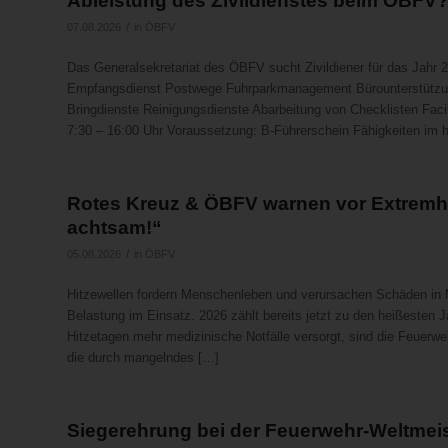
Ableistung des Zivildienstes beim ÖBFV
/
07.08.2026
in
ÖBFV
Das Generalsekretariat des ÖBFV sucht Zivildiener für das Jahr 2
Empfangsdienst Postwege Fuhrparkmanagement Bürounterstützung 
Bringdienste Reinigungsdienste Abarbeitung von Checklisten Faci
7:30 – 16:00 Uhr Voraussetzung: B-Führerschein Fähigkeiten im h
Rotes Kreuz & ÖBFV warnen vor Extremhi
achtsam!“
/
05.08.2026
in
ÖBFV
Hitzewellen fordern Menschenleben und verursachen Schäden in Mi
Belastung im Einsatz. 2026 zählt bereits jetzt zu den heißesten
Hitzetagen mehr medizinische Notfälle versorgt, sind die Feuerwe
die durch mangelndes […]
Siegerehrung bei der Feuerwehr-Weltmeis