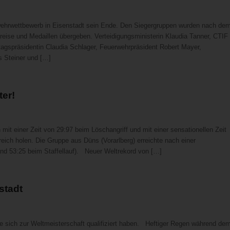
erwehrwettbewerb in Eisenstadt sein Ende. Den Siegergruppen wurden nach de
reise und Medaillen übergeben. Verteidigungsministerin Klaudia Tanner, CTIF
tagspräsidentin Claudia Schlager, Feuerwehrpräsident Robert Mayer,
 Steiner und […]
ter!
mit einer Zeit von 29:97 beim Löschangriff und mit einer sensationellen Zeit
reich holen. Die Gruppe aus Düns (Vorarlberg) erreichte nach einer
und 53:25 beim Staffellauf). Neuer Weltrekord von […]
stadt
e sich zur Weltmeisterschaft qualifiziert haben. Heftiger Regen während de