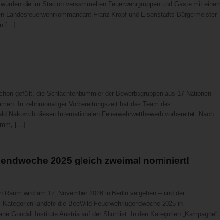
hr wurden die im Stadion versammelten Feuerwehrgruppen und Gäste mit eine
en Landesfeuerwehrkommandant Franz Kropf und Eisenstadts Bürgermeister
n […]
schon gefüllt, die Schlachtenbummler der Bewerbsgruppen aus 17 Nationen
ommen. In zehnmonatiger Vorbereitungszeit hat das Team des
 Nakovich diesen Internationalen Feuerwehrwettbewerb vorbereitet. Nach
ramm, […]
ndwoche 2025 gleich zweimal nominiert!
en Raum wird am 17. November 2026 in Berlin vergeben – und der
ei Kategorien landete die BeeWild Feuerwehrjugendwoche 2025 in
e Goodall Institute Austria auf der Shortlist: In den Kategorien „Kampagne“