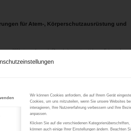
rungen für Atem-, Körperschutzausrüstung und
ung von 2021 eine umfassende Überarbeitung unter stärkerem Fokus auf
nd Festlegungen zu einheitlichen Prüfverfahren. „Damit werden erstmals
nschutzeinstellungen
eratsleiter Willi Wurzinger. Die neue KS-09 setzt auf Vereinheitlichung und
Prüf- […]
nung feierlich beendet
Wir können Cookies anfordern, die auf Ihrem Gerät eingeste
rwenden
Cookies, um uns mitzuteilen, wenn Sie unsere Websites be
interagieren, Ihre Nutzererfahrung verbessern und Ihre Bez
gen der Feuerwehrjugendmitglieder aus 22 Nationen gewürdigt. Nach einer
anpassen.
e
TIF-Jugendleiterkommission Jörn-Hendrik Kuinke bei den tschechischen
e bei den tausenden Fans, die für eine großartige Stimmung gesorgt haben. E
Klicken Sie auf die verschiedenen Kategorienüberschriften,
enommen, so […]
können auch einige Ihrer Einstellungen ändern. Beachten S