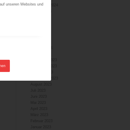
 auf unseren Websites und
September 2024
August 2024
Juli 2024
Juni 2024
Mai 2024
April 2024
r
März 2024
Februar 2024
n
Januar 2024
Dezember 2023
hnen
November 2023
Oktober 2023
September 2023
August 2023
Juli 2023
Juni 2023
Mai 2023
April 2023
März 2023
Februar 2023
Januar 2023