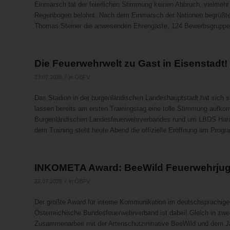
Einmarsch tat der feierlichen Stimmung keinen Abbruch, vielme
Regenbogen belohnt. Nach dem Einmarsch der Nationen begrüßt
Thomas Steiner die anwesenden Ehrengäste, 124 Bewerbsgruppe
Die Feuerwehrwelt zu Gast in Eisenstadt!
/
23.07.2026
in
ÖBFV
Das Stadion in der burgenländischen Landeshauptstadt hat sich 
lassen bereits am ersten Trainingstag eine tolle Stimmung aufk
Burgenländischen Landesfeuerwehrverbandes rund um LBDS Harald
dem Training steht heute Abend die offizielle Eröffnung am Prog
INKOMETA Award: BeeWild Feuerwehrjuge
/
22.07.2026
in
ÖBFV
Der größte Award für interne Kommunikation im deutschsprachig
Österreichische Bundesfeuerwehrverband ist dabei! Gleich in zw
Zusammenarbeit mit der Artenschutzinitiative BeeWild und dem Jan