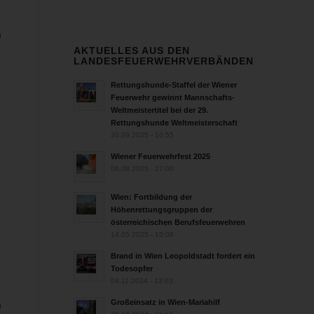
m
AKTUELLES AUS DEN
LANDESFEUERWEHRVERBÄNDEN
Rettungshunde-Staffel der Wiener
Feuerwehr gewinnt Mannschafts-
Weltmeistertitel bei der 29.
Rettungshunde Weltmeisterschaft
30.09.2025 - 10:55
Wiener Feuerwehrfest 2025
06.08.2025 - 17:00
Wien: Fortbildung der
Höhenrettungsgruppen der
österreichischen Berufsfeuerwehren
14.05.2025 - 15:08
Brand in Wien Leopoldstadt fordert ein
Todesopfer
04.11.2024 - 13:03
Großeinsatz in Wien-Mariahilf
m