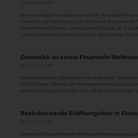
/
26.07.2026
in
ÖBFV
Mit einer würdigen Schlussfeier fand der 18. Internationale Feu
Einmarsch unter der Begleitung der Militärmusik Burgenland die P
Präsident Milan Dubravac, Landesrat Heinrich Dorner, die 3. Land
Landesfeuerwehrkommandant Franz Kropf, Bürgermeister Thomas
Österreich ist erneut Feuerwehr-Weltmeis
/
25.07.2026
in
ÖBFV
Bad Mühllacken aus Oberösterreich hat es geschafft: Sie konnten 
von 50:87 beim Staffellauf den Weltmeistertitel erneut nach Öster
slowenischen Gruppe den dritten Platz (28:99 beim Löschangriff 
Beeindruckende Eröffnungsfeier in Eisen
/
24.07.2026
in
ÖBFV
Zahlreiche Ehrengäste feierten die Feuerwehr-Bewerbsgruppen, di