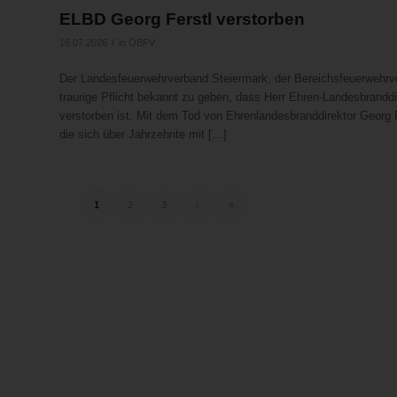
ELBD Georg Ferstl verstorben
/
16.07.2026
in
ÖBFV
Der Landesfeuerwehrverband Steiermark, der Bereichsfeuerwehrver
traurige Pflicht bekannt zu geben, dass Herr Ehren-Landesbranddi
verstorben ist. Mit dem Tod von Ehrenlandesbranddirektor Georg F
die sich über Jahrzehnte mit […]
1
2
3
›
»