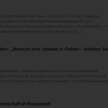
?
027/2028. Nächster freier Turnus: 01.05.2027 – 31.01.2028 Tätigkeiten:
jeglicher Art Unterstützung bei Messeveranstaltungen Hol- und
lity Management: Hausmeistertätigkeiten Dienstzeiten: Normaldienst Mo – Fr
andwerklichen Bereich Microsoft Office Kenntnisse für […]
tze: „Mensch und Umwelt in Gefahr – bleiben Si
llionenhöhe – zigtausende Freiwillige trotz massiver gesundheitlicher
 Jahren seit Beginn der Messungen in Österreich. Während das Rote Kreuz an
hren durch immer häufiger auftretende Vegetations- und Waldbrände gefordert
terschaft in Eisenstadt