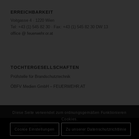
ERREICHBARKEIT
Voitgasse 4 · 1220 Wien
Tel: +43 (1) 545 82 30 · Fax: +43 (1) 545 82 30 DW 13
office @ feuerwehr.or.at
TOCHTERGESELLSCHAFTEN
Prüfstelle für Brandschutztechnik
ÖBFV Medien GmbH – FEUERWEHR.AT
Diese Seite verwendet zum ordnungsgemäßen Funktionieren
Cookies.
© Copyright - ÖBFV
Cookie Einstellungen
Zu unserer Datenschutzrichtlinie
Kontakt
Impressum & Datenschutzerklärung