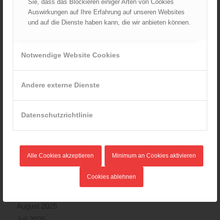
Sie, dass das Blockieren einiger Arten von Cookies
Auswirkungen auf Ihre Erfahrung auf unseren Websites
und auf die Dienste haben kann, die wir anbieten können.
ARCHIV
August 2026
Notwendige Website Cookies
Juli 2026
Juni 2026
Andere externe Dienste
Mai 2026
April 2026
März 2026
Datenschutzrichtlinie
Februar 2026
Januar 2026
Dezember 2025
Alle Cookies akzeptieren
Minimum an Cookies aktivieren
November 2025
Cookies ablehnen
Oktober 2025
September 2025
August 2025
Juli 2025