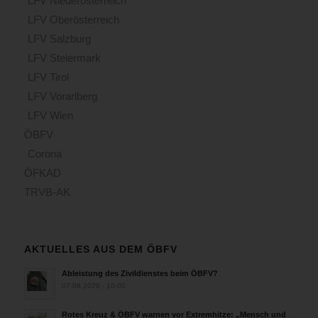
LFV Niederösterreich
LFV Oberösterreich
LFV Salzburg
LFV Steiermark
LFV Tirol
LFV Vorarlberg
LFV Wien
ÖBFV
Corona
ÖFKAD
TRVB-AK
AKTUELLES AUS DEM ÖBFV
Ableistung des Zivildienstes beim ÖBFV?
07.08.2026 - 10:00
Rotes Kreuz & ÖBFV warnen vor Extremhitze: „Mensch und