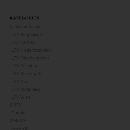
KATEGORIEN
Landesverbände
LFV Burgenland
LFV Kärnten
LFV Niederösterreich
LFV Oberösterreich
LFV Salzburg
LFV Steiermark
LFV Tirol
LFV Vorarlberg
LFV Wien
ÖBFV
Corona
ÖFKAD
TRVB-AK