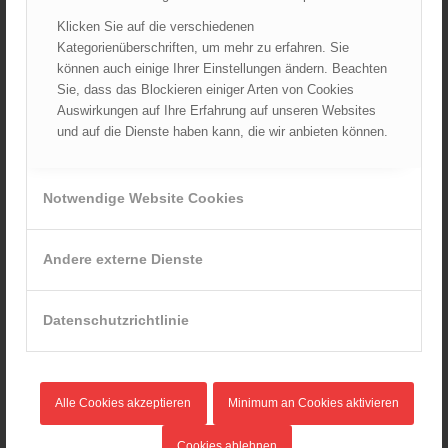
April 2023
Klicken Sie auf die verschiedenen
März 2023
Kategorienüberschriften, um mehr zu erfahren. Sie
Februar 2023
können auch einige Ihrer Einstellungen ändern. Beachten
Januar 2023
Sie, dass das Blockieren einiger Arten von Cookies
Auswirkungen auf Ihre Erfahrung auf unseren Websites
Dezember 2022
und auf die Dienste haben kann, die wir anbieten können.
November 2022
Oktober 2022
September 2022
Notwendige Website Cookies
August 2022
Juli 2022
Andere externe Dienste
Juni 2022
Mai 2022
Datenschutzrichtlinie
April 2022
März 2022
Februar 2022
Alle Cookies akzeptieren
Minimum an Cookies aktivieren
Januar 2022
Dezember 2021
Cookies ablehnen