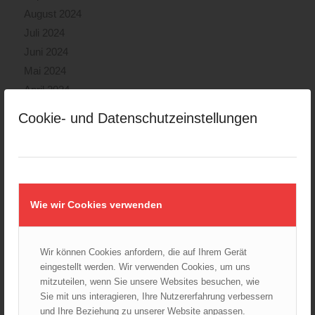
August 2024
Juli 2024
Juni 2024
Mai 2024
April 2024
März 2024
Cookie- und Datenschutzeinstellungen
Februar 2024
Januar 2024
Dezember 2023
November 2023
Oktober 2023
Wie wir Cookies verwenden
September 2023
August 2023
Wir können Cookies anfordern, die auf Ihrem Gerät
Juli 2023
eingestellt werden. Wir verwenden Cookies, um uns
Juni 2023
mitzuteilen, wenn Sie unsere Websites besuchen, wie
Sie mit uns interagieren, Ihre Nutzererfahrung verbessern
Mai 2023
und Ihre Beziehung zu unserer Website anpassen.