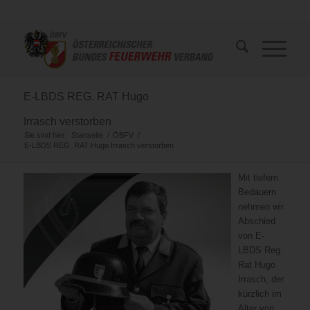
E-LBDS REG. RAT Hugo
Irrasch verstorben
Sie sind hier:
Startseite
/
ÖBFV
/
E-LBDS REG. RAT Hugo Irrasch verstorben
Mit tiefem
Bedauern
nehmen wir
Abschied
von E-
LBDS Reg.
Rat Hugo
Irrasch, der
kürzlich im
Alter von