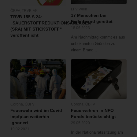
LFV Wien
ÖBFV
,
TRVB-AK
17 Menschen bei
TRVB 155 S 24:
Kellerbrand gerettet
„SAUERSTOFFREDUKTIONSANLAGEN
18.06.2023
(SRA) MIT STICKSTOFF“
veröffentlicht
Am Nachmittag kommt es aus
unbekannten Gründen zu
einem Brand…
Corona
,
ÖBFV
Corona
,
ÖBFV
Feuerwehr wird im Covid-
Feuerwehren in NPO-
Impfplan weiterhin
Fonds berücksichtigt
ignoriert
29.05.2020
19.02.2021
In der Nationalratssitzung am