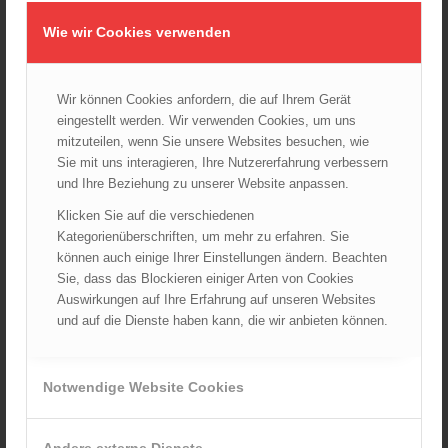
Dramatische Menschenrettung bei Zimmerbrand
08.09.2024 - 11:36
Wie wir Cookies verwenden
Wiener Feuerwehrfest 2024
20.08.2024 - 13:55
Wir können Cookies anfordern, die auf Ihrem Gerät
eingestellt werden. Wir verwenden Cookies, um uns
mitzuteilen, wenn Sie unsere Websites besuchen, wie
Sie mit uns interagieren, Ihre Nutzererfahrung verbessern
ARCHIV
und Ihre Beziehung zu unserer Website anpassen.
August 2026
Klicken Sie auf die verschiedenen
Juli 2026
Kategorienüberschriften, um mehr zu erfahren. Sie
Juni 2026
können auch einige Ihrer Einstellungen ändern. Beachten
Mai 2026
Sie, dass das Blockieren einiger Arten von Cookies
Auswirkungen auf Ihre Erfahrung auf unseren Websites
April 2026
und auf die Dienste haben kann, die wir anbieten können.
März 2026
Februar 2026
Januar 2026
Notwendige Website Cookies
Dezember 2025
November 2025
Andere externe Dienste