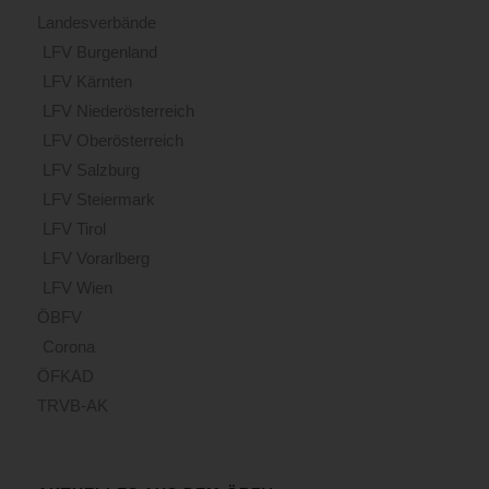
Landesverbände
LFV Burgenland
LFV Kärnten
LFV Niederösterreich
LFV Oberösterreich
LFV Salzburg
LFV Steiermark
LFV Tirol
LFV Vorarlberg
LFV Wien
ÖBFV
Corona
ÖFKAD
TRVB-AK