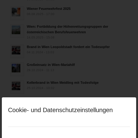
Wiener Feuerwehrfest 2025
06.08.2025 - 17:00
Wien: Fortbildung der Höhenrettungsgruppen der
österreichischen Berufsfeuerwehren
14.05.2025 - 15:08
Brand in Wien Leopoldstadt fordert ein Todesopfer
04.11.2024 - 13:03
Großeinsatz in Wien-Mariahilf
28.10.2024 - 11:13
Kellerbrand in Wien Meidling mit Todesfolge
25.10.2024 - 10:02
Wiener Sicherheitsfest 2024
24.10.2024 - 10:02
Cookie- und Datenschutzeinstellungen
Wiener Feuerwehrmuseum bei der Lange Nacht der Museen
am 5. Oktober 2024
01.10.2024 - 10:48