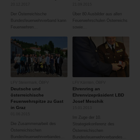
20.12.2017
21.09.2015
Der Österreichische
Über 80 Ausbilder aus allen
Bundesfeuerwehrverband kann
Feuerwehrschulen Österreichs
Feuerwehren…
sowie…
LFV Steiermark
,
ÖBFV
LFV Kärnten
,
ÖBFV
Deutsche und
Ehrenring an
österreichische
Ehrenvizepräsident LBD
Feuerwehrspitze zu Gast
Josef Meschik
in Graz
15.01.2013
01.06.2015
Im Zuge der 10.
Die Zusammenarbeit des
Strategiekonferenz des
Österreichischen
Österreichischen
Bundesfeuerwehrverbandes…
Bundesfeuerwehrverbandes…