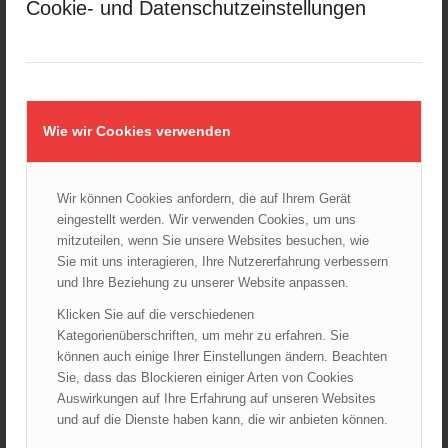
Cookie- und Datenschutzeinstellungen
Kellerbrand in Wien Meidling mit Todesfolge
25.10.2024 - 10:02
Wiener Sicherheitsfest 2024
24.10.2024 - 10:02
Wie wir Cookies verwenden
Wiener Feuerwehrmuseum bei der Lange Nacht der Museen
am 5. Oktober 2024
01.10.2024 - 10:48
Wir können Cookies anfordern, die auf Ihrem Gerät
Dramatische Menschenrettung bei Zimmerbrand
eingestellt werden. Wir verwenden Cookies, um uns
08.09.2024 - 11:36
mitzuteilen, wenn Sie unsere Websites besuchen, wie
Wiener Feuerwehrfest 2024
Sie mit uns interagieren, Ihre Nutzererfahrung verbessern
20.08.2024 - 13:55
und Ihre Beziehung zu unserer Website anpassen.
Klicken Sie auf die verschiedenen
Kategorienüberschriften, um mehr zu erfahren. Sie
können auch einige Ihrer Einstellungen ändern. Beachten
ARCHIV
Sie, dass das Blockieren einiger Arten von Cookies
August 2026
Auswirkungen auf Ihre Erfahrung auf unseren Websites
und auf die Dienste haben kann, die wir anbieten können.
Juli 2026