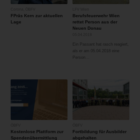
Corona
,
ÖBFV
LFV Wien
FPräs Kern zur aktuellen
Berufsfeuerwehr Wien
Lage
rettet Person aus der
Neuen Donau
05.04.2018
Ein Passant hat rasch reagiert,
als er am 05.04.2018 eine
Person…
ÖBFV
ÖBFV
Kostenlose Plattform zur
Fortbildung für Ausbilder
Spendenübermittlung
abgehalten