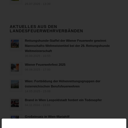
26.07.2026 - 13:39
AKTUELLES AUS DEN
LANDESFEUERWEHRVERBÄNDEN
Rettungshunde-Staffel der Wiener Feuerwehr gewinnt
Mannschafts-Weltmeistertitel bei der 29. Rettungshunde
Weltmeisterschaft
30.09.2025 - 10:55
Wiener Feuerwehrfest 2025
06.08.2025 - 17:00
Wien: Fortbildung der Höhenrettungsgruppen der
österreichischen Berufsfeuerwehren
14.05.2025 - 15:08
Brand in Wien Leopoldstadt fordert ein Todesopfer
04.11.2024 - 13:03
Großeinsatz in Wien-Mariahilf
28.10.2024 - 11:13