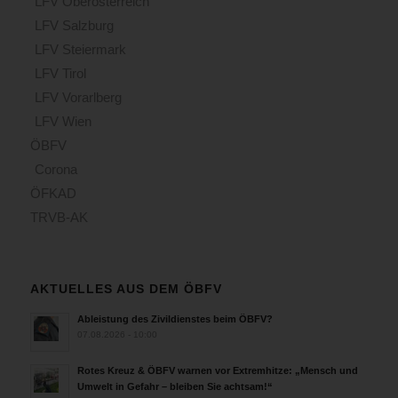
LFV Oberösterreich
LFV Salzburg
LFV Steiermark
LFV Tirol
LFV Vorarlberg
LFV Wien
ÖBFV
Corona
ÖFKAD
TRVB-AK
AKTUELLES AUS DEM ÖBFV
Ableistung des Zivildienstes beim ÖBFV?
07.08.2026 - 10:00
Rotes Kreuz & ÖBFV warnen vor Extremhitze: „Mensch und
Umwelt in Gefahr – bleiben Sie achtsam!“