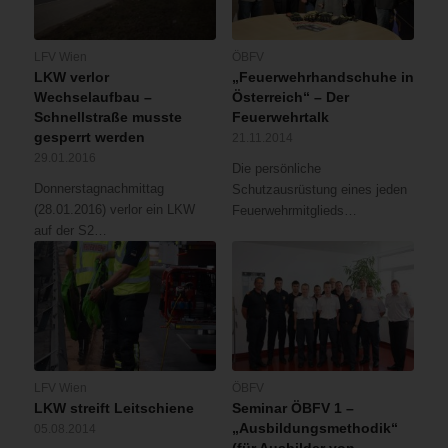
LFV Wien
ÖBFV
LKW verlor
„Feuerwehrhandschuhe in
Wechselaufbau –
Österreich“ – Der
Schnellstraße musste
Feuerwehrtalk
gesperrt werden
21.11.2014
29.01.2016
Die persönliche
Donnerstagnachmittag
Schutzausrüstung eines jeden
(28.01.2016) verlor ein LKW
Feuerwehrmitglieds…
auf der S2…
LFV Wien
ÖBFV
LKW streift Leitschiene
Seminar ÖBFV 1 –
„Ausbildungsmethodik“
05.08.2014