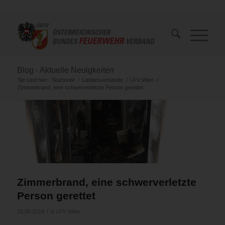
Blog - Aktuelle Neuigkeiten
Sie sind hier:
Startseite
/
Landesverbände
/
LFV Wien
/
Zimmerbrand, eine schwerverletzte Person gerettet
Zimmerbrand, eine schwerverletzte
Person gerettet
/
20.06.2019
in
LFV Wien