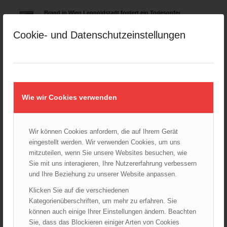
Brand in Wien Leopoldstadt fordert ein Todesopfer
04.11.2024 - 13:03
Cookie- und Datenschutzeinstellungen
Großeinsatz in Wien-Mariahilf
28.10.2024 - 11:13
Kellerbrand in Wien Meidling mit Todesfolge
25.10.2024 - 10:02
Wie wir Cookies verwenden
Wiener Sicherheitsfest 2024
24.10.2024 - 10:02
Wiener Feuerwehrmuseum bei der Lange Nacht der Museen
Wir können Cookies anfordern, die auf Ihrem Gerät
am 5. Oktober 2024
eingestellt werden. Wir verwenden Cookies, um uns
01.10.2024 - 10:48
mitzuteilen, wenn Sie unsere Websites besuchen, wie
Sie mit uns interagieren, Ihre Nutzererfahrung verbessern
Dramatische Menschenrettung bei Zimmerbrand
08.09.2024 - 11:36
und Ihre Beziehung zu unserer Website anpassen.
Klicken Sie auf die verschiedenen
Wiener Feuerwehrfest 2024
Kategorienüberschriften, um mehr zu erfahren. Sie
20.08.2024 - 13:55
können auch einige Ihrer Einstellungen ändern. Beachten
Sie, dass das Blockieren einiger Arten von Cookies