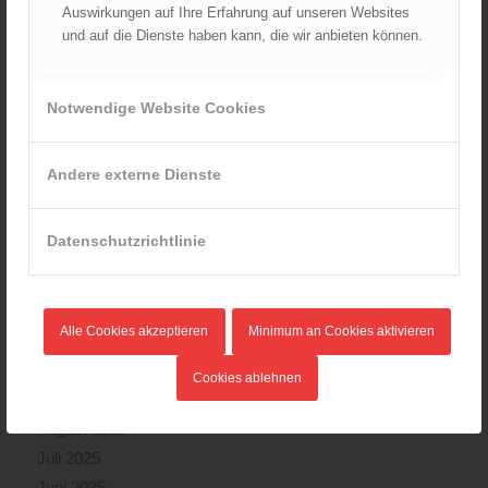
Auswirkungen auf Ihre Erfahrung auf unseren Websites
und auf die Dienste haben kann, die wir anbieten können.
ARCHIV
August 2026
Juli 2026
Notwendige Website Cookies
Juni 2026
Mai 2026
Andere externe Dienste
April 2026
März 2026
Datenschutzrichtlinie
Februar 2026
Januar 2026
Dezember 2025
Alle Cookies akzeptieren
Minimum an Cookies aktivieren
November 2025
Oktober 2025
Cookies ablehnen
September 2025
August 2025
Juli 2025
Juni 2025