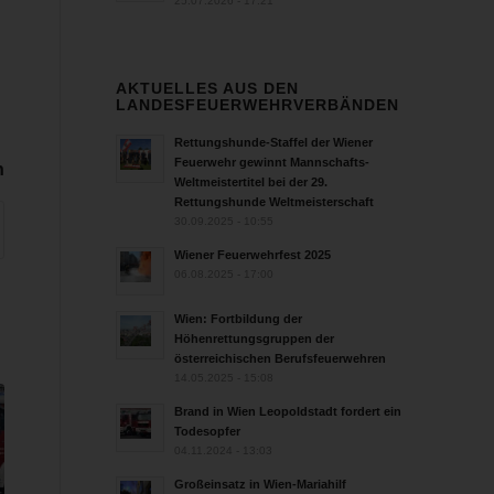
25.07.2026 - 17:21
AKTUELLES AUS DEN
LANDESFEUERWEHRVERBÄNDEN
Rettungshunde-Staffel der Wiener
Feuerwehr gewinnt Mannschafts-
n
Weltmeistertitel bei der 29.
Rettungshunde Weltmeisterschaft
30.09.2025 - 10:55
Wiener Feuerwehrfest 2025
06.08.2025 - 17:00
Wien: Fortbildung der
Höhenrettungsgruppen der
österreichischen Berufsfeuerwehren
14.05.2025 - 15:08
Brand in Wien Leopoldstadt fordert ein
Todesopfer
04.11.2024 - 13:03
Großeinsatz in Wien-Mariahilf