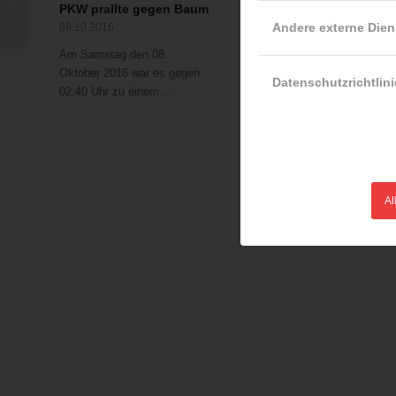
PKW prallte gegen Baum
Wiener
ehemaligen
Feuerwehrmuseum bei
Andere externe Dien
08.10.2016
Einkaufszentrum in
der Lange Nacht der
Florids...
Am Samstag den 08.
Museen
Oktober 2016 war es gegen
27.09.2016
Datenschutzrichtlini
02:40 Uhr zu einem…
Am Gründungsort der
ältesten Berufsfeuerwehr de
Welt können…
Al