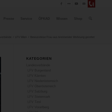
Presse
Service
ÖFKAD
Wissen
Shop
verbände
/
LFV Wien
/
Bewusstlose Frau aus brennender Wohnung gerettet
KATEGORIEN
Landesverbände
LFV Burgenland
LFV Kärnten
LFV Niederösterreich
LFV Oberösterreich
LFV Salzburg
LFV Steiermark
LFV Tirol
LFV Vorarlberg