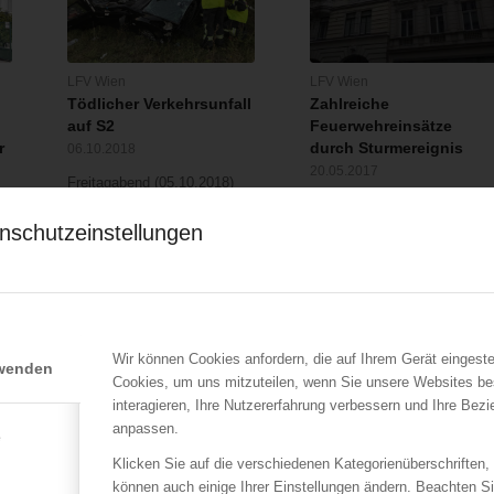
LFV Wien
LFV Wien
Tödlicher Verkehrsunfall
Zahlreiche
auf S2
Feuerwehreinsätze
r
durch Sturmereignis
06.10.2018
20.05.2017
Freitagabend (05.10.2018)
Im gesamten Wiener
hatte eine Lenkerin aus
Stadtgebiet mussten die
nschutzeinstellungen
bisher unbekannter…
Einsatzkräfte der…
Wir können Cookies anfordern, die auf Ihrem Gerät eingeste
rwenden
Cookies, um uns mitzuteilen, wenn Sie unsere Websites be
interagieren, Ihre Nutzererfahrung verbessern und Ihre Bez
anpassen.
e
Klicken Sie auf die verschiedenen Kategorienüberschriften,
ÖBFV
LFV Wien
können auch einige Ihrer Einstellungen ändern. Beachten S