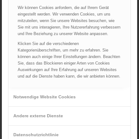
ARCHIV
Wir können Cookies anfordern, die auf Ihrem Gerät
eingestellt werden. Wir verwenden Cookies, um uns
August 2026
mitzuteilen, wenn Sie unsere Websites besuchen, wie
Juli 2026
Sie mit uns interagieren, Ihre Nutzererfahrung verbessern
Juni 2026
und Ihre Beziehung zu unserer Website anpassen.
Mai 2026
Klicken Sie auf die verschiedenen
April 2026
Kategorienüberschriften, um mehr zu erfahren. Sie
März 2026
können auch einige Ihrer Einstellungen ändern. Beachten
Sie, dass das Blockieren einiger Arten von Cookies
Februar 2026
Auswirkungen auf Ihre Erfahrung auf unseren Websites
Januar 2026
und auf die Dienste haben kann, die wir anbieten können.
Dezember 2025
November 2025
Notwendige Website Cookies
Oktober 2025
September 2025
August 2025
Andere externe Dienste
Juli 2025
Juni 2025
Datenschutzrichtlinie