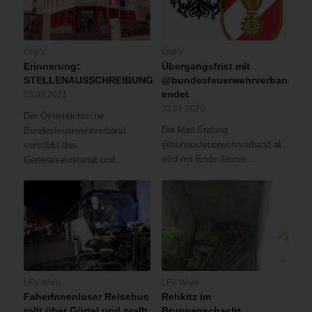
ÖBFV
ÖBFV
Erinnerung:
Übergangsfrist mit
STELLENAUSSCHREIBUNG
@bundesfeuerwehrverband.at
endet
15.02.2021
23.01.2020
Der Österreichische
Die Mail-Endung
Bundesfeuerwehrverband
@bundesfeuerwehrverband.at
verstärkt das
wird mit Ende Jänner…
Generalsekretariat und…
LFV Wien
LFV Wien
FaherInnenloser Reisebus
Rehkitz im
rollt über Gürtel und prallt
Brunnenschacht