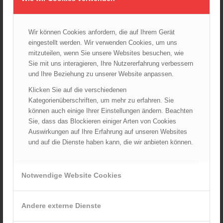
August 2025
Juli 2025
Juni 2025
Wir können Cookies anfordern, die auf Ihrem Gerät
Mai 2025
eingestellt werden. Wir verwenden Cookies, um uns
mitzuteilen, wenn Sie unsere Websites besuchen, wie
April 2025
Sie mit uns interagieren, Ihre Nutzererfahrung verbessern
März 2025
und Ihre Beziehung zu unserer Website anpassen.
Februar 2025
Klicken Sie auf die verschiedenen
Januar 2025
Kategorienüberschriften, um mehr zu erfahren. Sie
Dezember 2024
können auch einige Ihrer Einstellungen ändern. Beachten
Sie, dass das Blockieren einiger Arten von Cookies
November 2024
Auswirkungen auf Ihre Erfahrung auf unseren Websites
Oktober 2024
und auf die Dienste haben kann, die wir anbieten können.
September 2024
August 2024
Notwendige Website Cookies
Juli 2024
Juni 2024
Mai 2024
Andere externe Dienste
April 2024