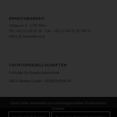
ERREICHBARKEIT
Voitgasse 4 · 1220 Wien
Tel: +43 (1) 545 82 30 · Fax: +43 (1) 545 82 30 DW 13
office @ feuerwehr.or.at
TOCHTERGESELLSCHAFTEN
Prüfstelle für Brandschutztechnik
ÖBFV Medien GmbH – FEUERWEHR.AT
Diese Seite verwendet zum ordnungsgemäßen Funktionieren
Cookies.
© Copyright - ÖBFV