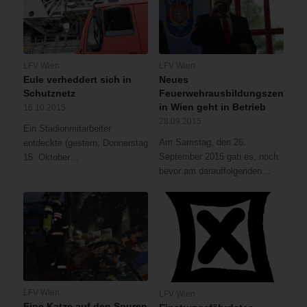
LFV Wien
LFV Wien
Eule verheddert sich in
Neues
Schutznetz
Feuerwehrausbildungszentrum
in Wien geht in Betrieb
16.10.2015
28.09.2015
Ein Stadionmitarbeiter
Am Samstag, den 26.
entdeckte (gestern, Donnerstag
September 2015 gab es, noch
15. Oktober…
bevor am darauffolgenden…
LFV Wien
LFV Wien
Eine Katze auf den Spuren