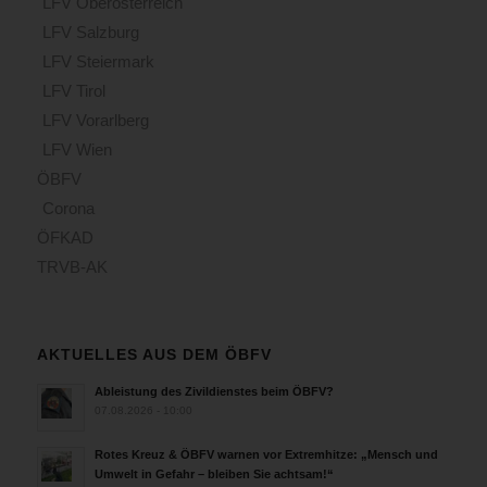
LFV Oberösterreich
LFV Salzburg
LFV Steiermark
LFV Tirol
LFV Vorarlberg
LFV Wien
ÖBFV
Corona
ÖFKAD
TRVB-AK
AKTUELLES AUS DEM ÖBFV
Ableistung des Zivildienstes beim ÖBFV?
07.08.2026 - 10:00
Rotes Kreuz & ÖBFV warnen vor Extremhitze: „Mensch und
Umwelt in Gefahr – bleiben Sie achtsam!“