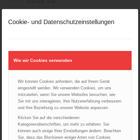
05.08.2026 - 12:38
Hitzestress im Feuerwehreinsatz: Die Mannschaft im Blick
behalten!
Cookie- und Datenschutzeinstellungen
30.07.2026 - 08:33
Siegerehrung bei der Feuerwehr-Weltmeisterschaft in
Eisenstadt
26.07.2026 - 13:39
Wie wir Cookies verwenden
AKTUELLES AUS DEN
LANDESFEUERWEHRVERBÄNDEN
Wir können Cookies anfordern, die auf Ihrem Gerät
Rettungshunde-Staffel der Wiener Feuerwehr gewinnt
eingestellt werden. Wir verwenden Cookies, um uns
Mannschafts-Weltmeistertitel bei der 29. Rettungshunde
mitzuteilen, wenn Sie unsere Websites besuchen, wie
Weltmeisterschaft
30.09.2025 - 10:55
Sie mit uns interagieren, Ihre Nutzererfahrung verbessern
und Ihre Beziehung zu unserer Website anpassen.
Wiener Feuerwehrfest 2025
06.08.2025 - 17:00
Klicken Sie auf die verschiedenen
Kategorienüberschriften, um mehr zu erfahren. Sie
Wien: Fortbildung der Höhenrettungsgruppen der
können auch einige Ihrer Einstellungen ändern. Beachten
österreichischen Berufsfeuerwehren
Sie, dass das Blockieren einiger Arten von Cookies
14.05.2025 - 15:08