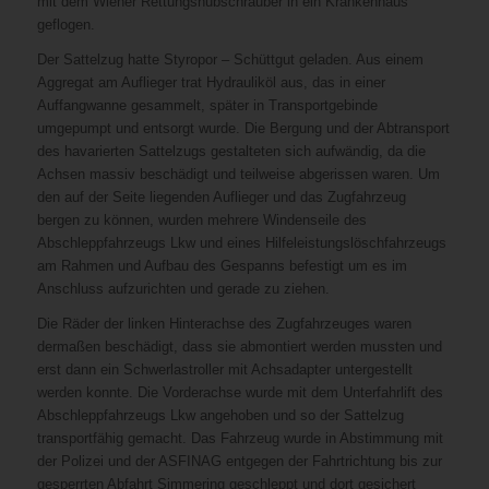
mit dem Wiener Rettungshubschrauber in ein Krankenhaus
geflogen.
Der Sattelzug hatte Styropor – Schüttgut geladen. Aus einem
Aggregat am Auflieger trat Hydrauliköl aus, das in einer
Auffangwanne gesammelt, später in Transportgebinde
umgepumpt und entsorgt wurde. Die Bergung und der Abtransport
des havarierten Sattelzugs gestalteten sich aufwändig, da die
Achsen massiv beschädigt und teilweise abgerissen waren. Um
den auf der Seite liegenden Auflieger und das Zugfahrzeug
bergen zu können, wurden mehrere Windenseile des
Abschleppfahrzeugs Lkw und eines Hilfeleistungslöschfahrzeugs
am Rahmen und Aufbau des Gespanns befestigt um es im
Anschluss aufzurichten und gerade zu ziehen.
Die Räder der linken Hinterachse des Zugfahrzeuges waren
dermaßen beschädigt, dass sie abmontiert werden mussten und
erst dann ein Schwerlastroller mit Achsadapter untergestellt
werden konnte. Die Vorderachse wurde mit dem Unterfahrlift des
Abschleppfahrzeugs Lkw angehoben und so der Sattelzug
transportfähig gemacht. Das Fahrzeug wurde in Abstimmung mit
der Polizei und der ASFINAG entgegen der Fahrtrichtung bis zur
gesperrten Abfahrt Simmering geschleppt und dort gesichert