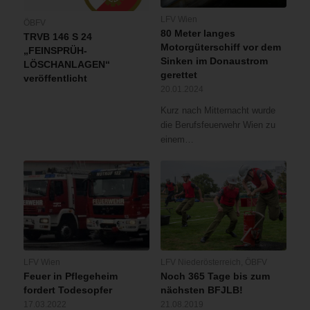
LFV Wien
ÖBFV
80 Meter langes
TRVB 146 S 24
Motorgüterschiff vor dem
„FEINSPRÜH-
Sinken im Donaustrom
LÖSCHANLAGEN“
gerettet
veröffentlicht
20.01.2024
Kurz nach Mitternacht wurde
die Berufsfeuerwehr Wien zu
einem…
LFV Wien
LFV Niederösterreich
,
ÖBFV
Feuer in Pflegeheim
Noch 365 Tage bis zum
fordert Todesopfer
nächsten BFJLB!
17.03.2022
21.08.2019