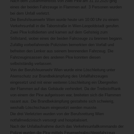
Nach dem Zusammenstoß von zwei Pkw am 31.10.2020 ging
eines der beiden Fahrzeuge in Flammen auf. 3 Personen wurden
bei dem Unfall verletzt.
Die Berufsfeuerwehr Wien wurde heute um 10:00 Uhr zu einem
Verkehrsunfall in die Taborstraße in Wien-Leopoldstadt gerufen.
Zwei Pkw kollidierten und kamen auf dem Gehsteig zum
Stillstand, wobei eines der beiden Fahrzeuge zu brennen begann.
Zufällig vorbeifahrende Polizisten bemerkten den Vorfall und
befreiten den Lenker aus seinem brennenden Fahrzeug. Die
Fahrzeuginsassen des anderen Pkw konnten diesen
selbstständig verlassen.
Von der Berufsfeuerwehr Wien wurde eine Löschleitung unter
Atemschutz zur Brandbekämpfung des Unfallfahrzeuges
eingesetzt und mit einer weiteren Löschleitung ein Übergreifen
der Flammen auf das Gebäude verhindert. Da der Treibstofftank
von einem der Pkw aufgerissen war, breiteten sich die Flammen
rasant aus. Die Brandbekämpfung gestaltete sich schwierig,
weshalb Löschschaum eingesetzt werden musste.
Die drei Verletzten wurden von der Berufsrettung Wien
notfallmedizinisch versorgt und hospitalisiert.
Nach der Unfallaufnahme durch das Verkehrsunfallkommando der
Polizei wurden die Pkw mittels Feuerwehrabschleppfahrzeug