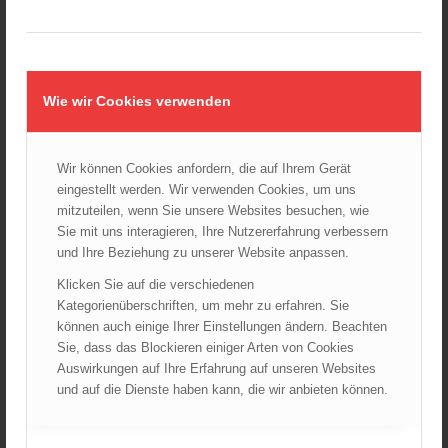
Wiener Sicherheitsfest 2024
24.10.2024 - 10:02
Wiener Feuerwehrmuseum bei der Lange Nacht der Museen
am 5. Oktober 2024
Wie wir Cookies verwenden
01.10.2024 - 10:48
Dramatische Menschenrettung bei Zimmerbrand
08.09.2024 - 11:36
Wir können Cookies anfordern, die auf Ihrem Gerät
eingestellt werden. Wir verwenden Cookies, um uns
Wiener Feuerwehrfest 2024
mitzuteilen, wenn Sie unsere Websites besuchen, wie
20.08.2024 - 13:55
Sie mit uns interagieren, Ihre Nutzererfahrung verbessern
und Ihre Beziehung zu unserer Website anpassen.
Klicken Sie auf die verschiedenen
ARCHIV
Kategorienüberschriften, um mehr zu erfahren. Sie
können auch einige Ihrer Einstellungen ändern. Beachten
August 2026
Sie, dass das Blockieren einiger Arten von Cookies
Juli 2026
Auswirkungen auf Ihre Erfahrung auf unseren Websites
Juni 2026
und auf die Dienste haben kann, die wir anbieten können.
Mai 2026
April 2026