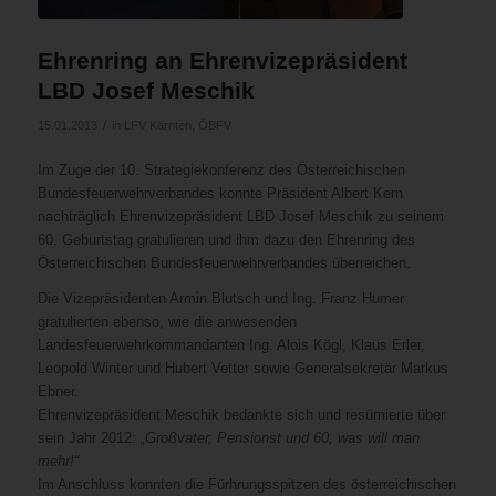
Ehrenring an Ehrenvizepräsident
LBD Josef Meschik
/
15.01.2013
in
LFV Kärnten
,
ÖBFV
Im Zuge der 10. Strategiekonferenz des Österreichischen
Bundesfeuerwehrverbandes konnte Präsident Albert Kern
nachträglich Ehrenvizepräsident LBD Josef Meschik zu seinem
60. Geburtstag gratulieren und ihm dazu den Ehrenring des
Österreichischen Bundesfeuerwehrverbandes überreichen.
Die Vizepräsidenten Armin Blutsch und Ing. Franz Humer
gratulierten ebenso, wie die anwesenden
Landesfeuerwehrkommandanten Ing. Alois Kögl, Klaus Erler,
Leopold Winter und Hubert Vetter sowie Generalsekretär Markus
Ebner.
Ehrenvizepräsident Meschik bedankte sich und resümierte über
sein Jahr 2012:
„Großvater, Pensionst und 60, was will man
mehr!“
Im Anschluss konnten die Fürhrungsspitzen des österreichischen