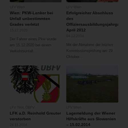
LFV Wien
LFV Wien
Wien: PKW-Lenker bei
Erfolgreicher Abschluss
Unfall unbestimmten
des
Grades verletzt
Offiziersausbildungsjahrgangs
April 2012
15.12.2020
04.12.2014
Der Fahrer eines Pkw wurde
Mit der Abnahme der letzten
am 15.12.2020 bei einem
Kommissionsprüfung am 29.
Verkehrsunfall…
Oktober…
LFV Tirol
,
ÖBFV
LFV Wien
LFK a.D. Reinhold Greuter
Lagemeldung der Wiener
verstorben
Hilfskräfte aus Slowenien
– 15.02.2014
24.11.2014