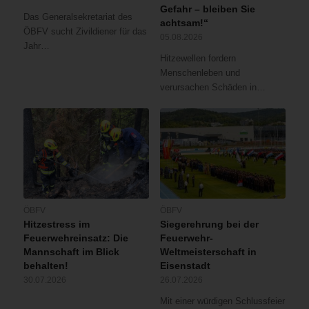
Gefahr – bleiben Sie
Das Generalsekretariat des
achtsam!“
ÖBFV sucht Zivildiener für das
05.08.2026
Jahr…
Hitzewellen fordern
Menschenleben und
verursachen Schäden in…
ÖBFV
ÖBFV
Hitzestress im
Siegerehrung bei der
Feuerwehreinsatz: Die
Feuerwehr-
Mannschaft im Blick
Weltmeisterschaft in
behalten!
Eisenstadt
30.07.2026
26.07.2026
Mit einer würdigen Schlussfeier