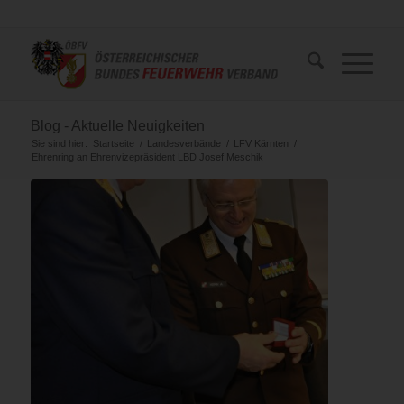
Blog - Aktuelle Neuigkeiten
Sie sind hier:
Startseite
/
Landesverbände
/
LFV Kärnten
/
Ehrenring an Ehrenvizepräsident LBD Josef Meschik