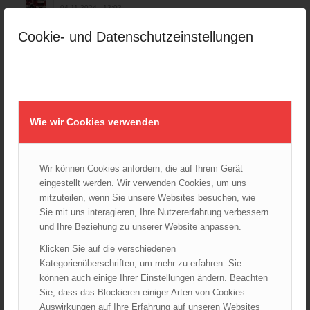
04.11.2024 - 13:03
Cookie- und Datenschutzeinstellungen
Großeinsatz in Wien-Mariahilf
28.10.2024 - 11:13
Kellerbrand in Wien Meidling mit Todesfolge
25.10.2024 - 10:02
Wiener Sicherheitsfest 2024
Wie wir Cookies verwenden
24.10.2024 - 10:02
Wiener Feuerwehrmuseum bei der Lange Nacht der Museen
Wir können Cookies anfordern, die auf Ihrem Gerät
am 5. Oktober 2024
01.10.2024 - 10:48
eingestellt werden. Wir verwenden Cookies, um uns
mitzuteilen, wenn Sie unsere Websites besuchen, wie
Dramatische Menschenrettung bei Zimmerbrand
Sie mit uns interagieren, Ihre Nutzererfahrung verbessern
08.09.2024 - 11:36
und Ihre Beziehung zu unserer Website anpassen.
Wiener Feuerwehrfest 2024
Klicken Sie auf die verschiedenen
20.08.2024 - 13:55
Kategorienüberschriften, um mehr zu erfahren. Sie
können auch einige Ihrer Einstellungen ändern. Beachten
Sie, dass das Blockieren einiger Arten von Cookies
Auswirkungen auf Ihre Erfahrung auf unseren Websites