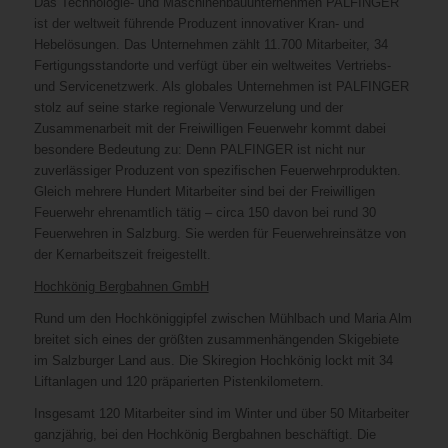
Das Technologie- und Maschinenbauunternehmen PALFINGER
ist der weltweit führende Produzent innovativer Kran- und
Hebelösungen. Das Unternehmen zählt 11.700 Mitarbeiter, 34
Fertigungsstandorte und verfügt über ein weltweites Vertriebs-
und Servicenetzwerk. Als globales Unternehmen ist PALFINGER
stolz auf seine starke regionale Verwurzelung und der
Zusammenarbeit mit der Freiwilligen Feuerwehr kommt dabei
besondere Bedeutung zu: Denn PALFINGER ist nicht nur
zuverlässiger Produzent von spezifischen Feuerwehrprodukten.
Gleich mehrere Hundert Mitarbeiter sind bei der Freiwilligen
Feuerwehr ehrenamtlich tätig – circa 150 davon bei rund 30
Feuerwehren in Salzburg. Sie werden für Feuerwehreinsätze von
der Kernarbeitszeit freigestellt.
Hochkönig Bergbahnen GmbH
Rund um den Hochköniggipfel zwischen Mühlbach und Maria Alm
breitet sich eines der größten zusammenhängenden Skigebiete
im Salzburger Land aus. Die Skiregion Hochkönig lockt mit 34
Liftanlagen und 120 präparierten Pistenkilometern.
Insgesamt 120 Mitarbeiter sind im Winter und über 50 Mitarbeiter
ganzjährig, bei den Hochkönig Bergbahnen beschäftigt. Die