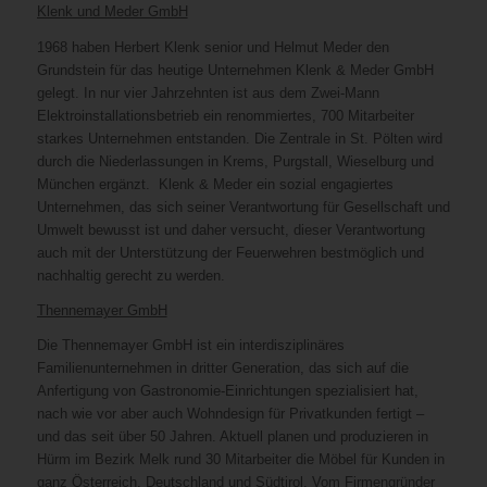
Klenk und Meder GmbH
1968 haben Herbert Klenk senior und Helmut Meder den
Grundstein für das heutige Unternehmen Klenk & Meder GmbH
gelegt. In nur vier Jahrzehnten ist aus dem Zwei-Mann
Elektroinstallationsbetrieb ein renommiertes, 700 Mitarbeiter
starkes Unternehmen entstanden. Die Zentrale in St. Pölten wird
durch die Niederlassungen in Krems, Purgstall, Wieselburg und
München ergänzt. Klenk & Meder ein sozial engagiertes
Unternehmen, das sich seiner Verantwortung für Gesellschaft und
Umwelt bewusst ist und daher versucht, dieser Verantwortung
auch mit der Unterstützung der Feuerwehren bestmöglich und
nachhaltig gerecht zu werden.
Thennemayer GmbH
Die Thennemayer GmbH ist ein interdisziplinäres
Familienunternehmen in dritter Generation, das sich auf die
Anfertigung von Gastronomie-Einrichtungen spezialisiert hat,
nach wie vor aber auch Wohndesign für Privatkunden fertigt –
und das seit über 50 Jahren. Aktuell planen und produzieren in
Hürm im Bezirk Melk rund 30 Mitarbeiter die Möbel für Kunden in
ganz Österreich, Deutschland und Südtirol. Vom Firmengründer