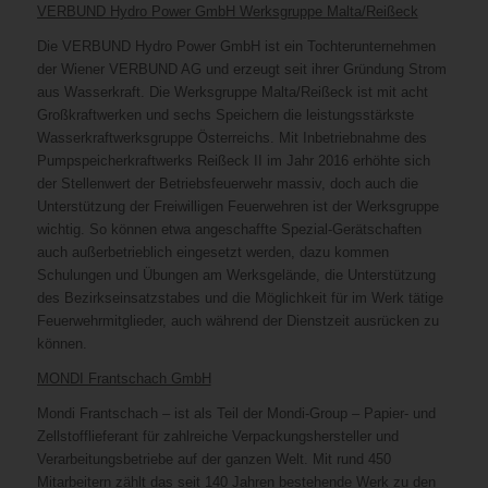
VERBUND Hydro Power GmbH Werksgruppe Malta/Reißeck
Die VERBUND Hydro Power GmbH ist ein Tochterunternehmen
der Wiener VERBUND AG und erzeugt seit ihrer Gründung Strom
aus Wasserkraft. Die Werksgruppe Malta/Reißeck ist mit acht
Großkraftwerken und sechs Speichern die leistungsstärkste
Wasserkraftwerksgruppe Österreichs. Mit Inbetriebnahme des
Pumpspeicherkraftwerks Reißeck II im Jahr 2016 erhöhte sich
der Stellenwert der Betriebsfeuerwehr massiv, doch auch die
Unterstützung der Freiwilligen Feuerwehren ist der Werksgruppe
wichtig. So können etwa angeschaffte Spezial-Gerätschaften
auch außerbetrieblich eingesetzt werden, dazu kommen
Schulungen und Übungen am Werksgelände, die Unterstützung
des Bezirkseinsatzstabes und die Möglichkeit für im Werk tätige
Feuerwehrmitglieder, auch während der Dienstzeit ausrücken zu
können.
MONDI Frantschach GmbH
Mondi Frantschach – ist als Teil der Mondi-Group – Papier- und
Zellstofflieferant für zahlreiche Verpackungshersteller und
Verarbeitungsbetriebe auf der ganzen Welt. Mit rund 450
Mitarbeitern zählt das seit 140 Jahren bestehende Werk zu den