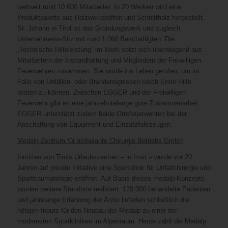
weltweit rund 10.600 Mitarbeiter. In 20 Werken wird eine
Produktpalette aus Holzwerkstoffen und Schnittholz hergestellt.
St. Johann in Tirol ist das Gründungswerk und zugleich
Unternehmens-Sitz mit rund 1.060 Beschäftigten. Die
„Technische Hilfeleistung“ im Werk setzt sich überwiegend aus
Mitarbeitern der Instandhaltung und Mitgliedern der Freiwilligen
Feuerwehren zusammen. Sie wurde ins Leben gerufen, um im
Falle von Unfällen- oder Brandereignissen rasch Erste Hilfe
leisten zu können. Zwischen EGGER und der Freiwilligen
Feuerwehr gibt es eine jahrzehntelange gute Zusammenarbeit.
EGGER unterstützt zudem beide Ortsfeuerwehren bei der
Anschaffung von Equipment und Einsatzfahrzeugen.
Medalp Zentrum für ambulante Chirurgie Betriebs GmbH
Inmitten von Tirols Urlaubszentren – in Imst – wurde vor 20
Jahren auf private Initiative eine Sportklinik für Unfallchirurgie und
Sporttraumatologie eröffnet. Auf Basis dieses medalp-Konzepts
wurden weitere Standorte realisiert. 120.000 behandelte Patienten
und jahrelange Erfahrung der Ärzte lieferten schließlich die
nötigen Inputs für den Neubau der Medalp zu einer der
modernsten Sportkliniken im Alpenraum. Heute zählt die Medalp