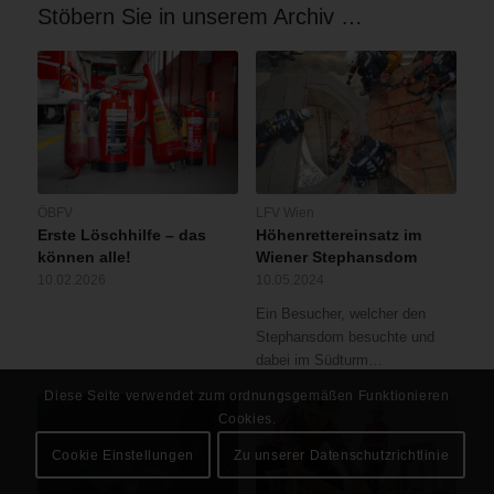
Stöbern Sie in unserem Archiv …
ÖBFV
LFV Wien
Erste Löschhilfe – das
Höhenrettereinsatz im
können alle!
Wiener Stephansdom
10.02.2026
10.05.2024
Ein Besucher, welcher den
Stephansdom besuchte und
dabei im Südturm…
Diese Seite verwendet zum ordnungsgemäßen Funktionieren
Cookies.
Cookie Einstellungen
Zu unserer Datenschutzrichtlinie