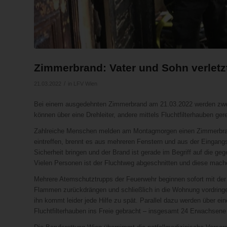
Zimmerbrand: Vater und Sohn verletz
/
21.03.2022
in
LFV Wien
Bei einem ausgedehnten Zimmerbrand am 21.03.2022 werden zwei
können über eine Drehleiter, andere mittels Fluchtfilterhauben ge
Zahlreiche Menschen melden am Montagmorgen einen Zimmerbrand 
eintreffen, brennt es aus mehreren Fenstern und aus der Eingan
Sicherheit bringen und der Brand ist gerade im Begriff auf die g
Vielen Personen ist der Fluchtweg abgeschnitten und diese mac
Mehrere Atemschutztrupps der Feuerwehr beginnen sofort mit de
Flammen zurückdrängen und schließlich in die Wohnung vordringen
ihn kommt leider jede Hilfe zu spät. Parallel dazu werden über ein
Fluchtfilterhauben ins Freie gebracht – insgesamt 24 Erwachsene