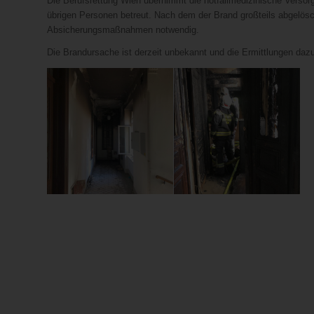
Die Berufsrettung Wien übernimmt die notfallmedizinische Versor
übrigen Personen betreut. Nach dem der Brand großteils abgelös
Absicherungsmaßnahmen notwendig.
Die Brandursache ist derzeit unbekannt und die Ermittlungen daz