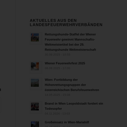
AKTUELLES AUS DEN
LANDESFEUERWEHRVERBÄNDEN
Rettungshunde-Staffel der Wiener
Feuerwehr gewinnt Mannschafts-
Weltmeistertitel bei der 29.
Rettungshunde Weltmeisterschaft
30.09.2025 - 10:55
Wiener Feuerwehrfest 2025
06.08.2025 - 17:00
Wien: Fortbildung der
Höhenrettungsgruppen der
n
österreichischen Berufsfeuerwehren
14.05.2025 - 15:08
Brand in Wien Leopoldstadt fordert ein
Todesopfer
04.11.2024 - 13:03
Großeinsatz in Wien-Mariahilf