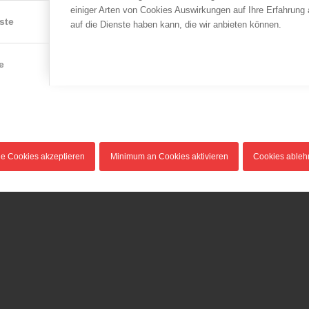
einiger Arten von Cookies Auswirkungen auf Ihre Erfahrung
ste
auf die Dienste haben kann, die wir anbieten können.
ÖBFV
e
„Zusammen:Österreich 
Jetzt DU!“ – DEIN LAND
LFV Niederösterreich
BRAUCHT DICH!
ei
NÖ LFV: Einsatzbilanz
11.06.2012
2012
Am 11.06.2012 präsentierte
30.01.2013
Staatssekretär Sebastian
n
Mehr Brände, mehr
Kurz mit…
le Cookies akzeptieren
Minimum an Cookies aktivieren
Cookies able
m
Verkehrsunfälle, mehr
Unwetter, mehr Leben…