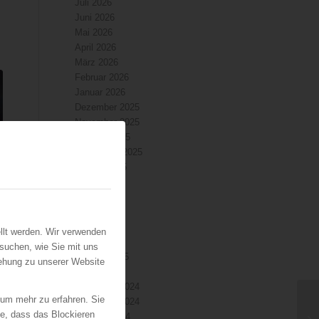
Juli 2026
Juni 2026
Mai 2026
April 2026
März 2026
Februar 2026
Januar 2026
Dezember 2025
November 2025
Oktober 2025
September 2025
August 2025
Juli 2025
Juni 2025
Mai 2025
April 2025
llt werden. Wir verwenden
März 2025
suchen, wie Sie mit uns
Februar 2025
iehung zu unserer Website
Januar 2025
Dezember 2024
 um mehr zu erfahren. Sie
November 2024
ie, dass das Blockieren
Oktober 2024