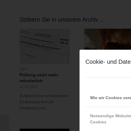
Stöbern Sie in unserem Archiv …
Cookie- und Date
ÖBFV
LFV Salzburg
,
ÖBFV
Prüfung nicht mehr
Salzburger Feuerwehre
erforderlich
auf dem Weg nach
Griechenland
22.09.2021
09.08.2021
Aufgrund einer umfassenden
Wie wir Cookies ve
Nachdem bereits Kräfte au
Evaluierung wird die
der Steiermark und
Forderung nach…
Niederösterreich…
Notwendige Websit
Cookies
Verkehrsunfall, eine