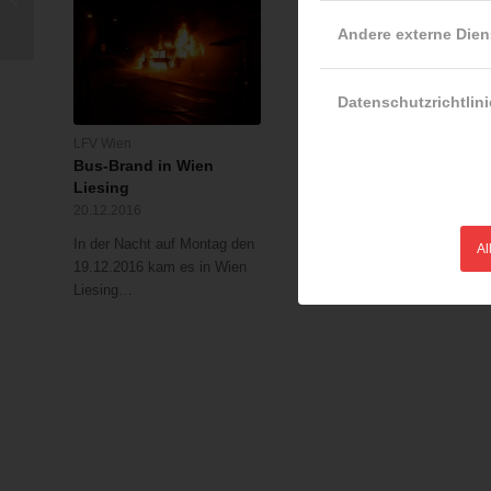
Person getötet
Andere externe Dien
Datenschutzrichtlini
LFV Wien
LFV Wien
Bus-Brand in Wien
Eine Person verstirbt b
Liesing
Zimmerbrand
20.12.2016
18.07.2016
In der Nacht auf Montag den
In der Nacht auf Montag de
Al
19.12.2016 kam es in Wien
18.07.2016 kam es in eine
Liesing…
siebengeschoßigen…