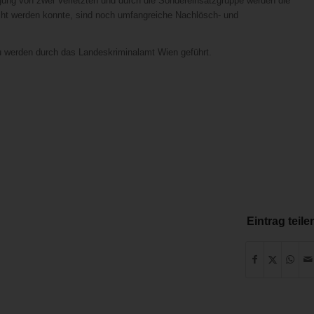
gung von zwei Verletzten und durch die Sondereinsatzgruppe werden die
cht werden konnte, sind noch umfangreiche Nachlösch- und
u werden durch das Landeskriminalamt Wien geführt.
Eintrag teile