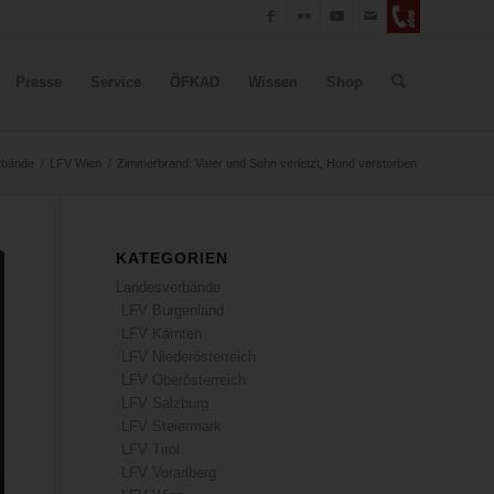
Presse
Service
ÖFKAD
Wissen
Shop
rbände
/
LFV Wien
/
Zimmerbrand: Vater und Sohn verletzt, Hund verstorben
KATEGORIEN
Landesverbände
LFV Burgenland
LFV Kärnten
LFV Niederösterreich
LFV Oberösterreich
LFV Salzburg
LFV Steiermark
LFV Tirol
LFV Vorarlberg