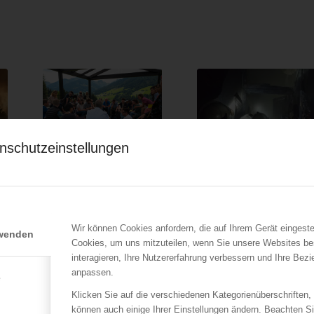
nschutzeinstellungen
ÖBFV
LFV Wien
n
Forum Alpbach 2020:
Ein Todesopfer bei
Input der Feuerwehr
Brand in Wien-Favoriten
gefragt
21.10.2018
06.02.2020
Wir können Cookies anfordern, die auf Ihrem Gerät eingeste
Am 21.10.2018 war es in
rwenden
Cookies, um uns mitzuteilen, wenn Sie unsere Websites be
s
Zwei Mitglieder
Wien Favoriten zu einem
interagieren, Ihre Nutzererfahrung verbessern und Ihre Bez
österreichischer Feuerwehren
Zimmerbrand…
anpassen.
haben heuer die…
e
Klicken Sie auf die verschiedenen Kategorienüberschriften,
können auch einige Ihrer Einstellungen ändern. Beachten S