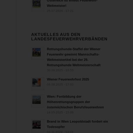
Österreich ist erneut Feuerwehr-
Weltmeister!
25.07.2026 - 17:21
AKTUELLES AUS DEN
LANDESFEUERWEHRVERBÄNDEN
Rettungshunde-Staffel der Wiener
Feuerwehr gewinnt Mannschafts-
Weltmeistertitel bei der 29.
Rettungshunde Weltmeisterschaft
30.09.2025 - 10:55
Wiener Feuerwehrfest 2025
06.08.2025 - 17:00
Wien: Fortbildung der
Höhenrettungsgruppen der
österreichischen Berufsfeuerwehren
14.05.2025 - 15:08
Brand in Wien Leopoldstadt fordert ein
Todesopfer
04.11.2024 - 13:03