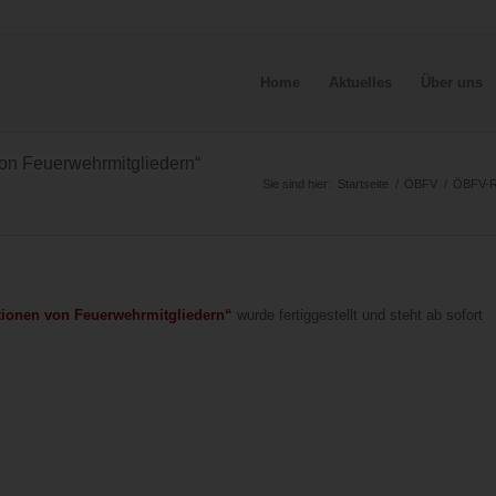
Home
Aktuelles
Über uns
on Feuerwehrmitgliedern“
Sie sind hier:
Startseite
/
ÖBFV
/
ÖBFV-RL
tionen von Feuerwehrmitgliedern“
wurde fertiggestellt und steht ab sofort