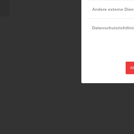
Betriebsfeuerwehren!
Andere externe Dien
Datenschutzrichtlini
Al