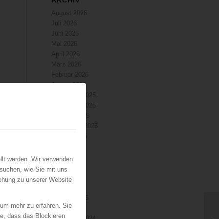
ARCHIV
August 2026
Juli 2026
Juni 2026
Mai 2026
April 2026
März 2026
Februar 2026
Januar 2026
Dezember 2025
November 2025
Oktober 2025
September 2025
August 2025
Juli 2025
Juni 2025
llt werden. Wir verwenden
Mai 2025
suchen, wie Sie mit uns
April 2025
iehung zu unserer Website
März 2025
Februar 2025
 um mehr zu erfahren. Sie
Januar 2025
ie, dass das Blockieren
Dezember 2024