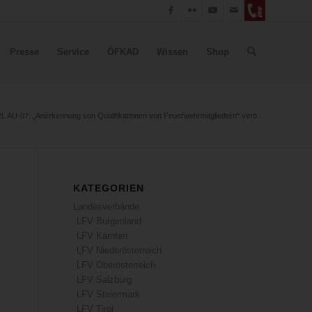
Presse
Service
ÖFKAD
Wissen
Shop
 AU-07: „Anerkennung von Qualifikationen von Feuerwehrmitgliedern“ verö...
KATEGORIEN
Landesverbände
LFV Burgenland
LFV Kärnten
LFV Niederösterreich
LFV Oberösterreich
LFV Salzburg
LFV Steiermark
LFV Tirol