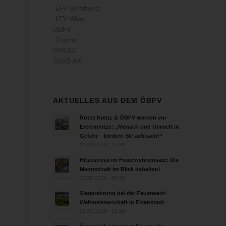
LFV Vorarlberg
LFV Wien
ÖBFV
Corona
ÖFKAD
TRVB-AK
AKTUELLES AUS DEM ÖBFV
Rotes Kreuz & ÖBFV warnen vor
Extremhitze: „Mensch und Umwelt in
Gefahr – bleiben Sie achtsam!“
05.08.2026 - 12:38
Hitzestress im Feuerwehreinsatz: Die
Mannschaft im Blick behalten!
30.07.2026 - 08:33
Siegerehrung bei der Feuerwehr-
Weltmeisterschaft in Eisenstadt
26.07.2026 - 13:39