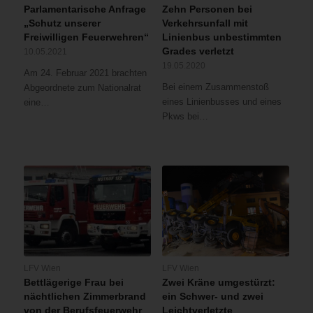
Parlamentarische Anfrage
Zehn Personen bei
„Schutz unserer
Verkehrsunfall mit
Freiwilligen Feuerwehren“
Linienbus unbestimmten
Grades verletzt
10.05.2021
19.05.2020
Am 24. Februar 2021 brachten
Bei einem Zusammenstoß
Abgeordnete zum Nationalrat
eines Linienbusses und eines
eine…
Pkws bei…
LFV Wien
LFV Wien
Bettlägerige Frau bei
Zwei Kräne umgestürzt:
nächtlichen Zimmerbrand
ein Schwer- und zwei
von der Berufsfeuerwehr
Leichtverletzte