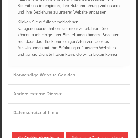
April 2026
Sie mit uns interagieren, Ihre Nutzererfahrung verbessern
und Ihre Beziehung zu unserer Website anpassen.
März 2026
Februar 2026
Klicken Sie auf die verschiedenen
Kategorienüberschriften, um mehr zu erfahren. Sie
Januar 2026
können auch einige Ihrer Einstellungen ändern. Beachten
Dezember 2025
Sie, dass das Blockieren einiger Arten von Cookies
November 2025
Auswirkungen auf Ihre Erfahrung auf unseren Websites
und auf die Dienste haben kann, die wir anbieten können.
Oktober 2025
September 2025
August 2025
Notwendige Website Cookies
Juli 2025
Juni 2025
Andere externe Dienste
Mai 2025
April 2025
Datenschutzrichtlinie
März 2025
Februar 2025
Januar 2025
Alle Cookies akzeptieren
Minimum an Cookies aktivieren