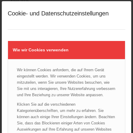
April 2025
März 2025
Cookie- und Datenschutzeinstellungen
Februar 2025
Januar 2025
Dezember 2024
November 2024
Oktober 2024
Wie wir Cookies verwenden
September 2024
August 2024
Wir können Cookies anfordern, die auf Ihrem Gerät
Juli 2024
eingestellt werden. Wir verwenden Cookies, um uns
Juni 2024
mitzuteilen, wenn Sie unsere Websites besuchen, wie
Sie mit uns interagieren, Ihre Nutzererfahrung verbessern
Mai 2024
und Ihre Beziehung zu unserer Website anpassen.
April 2024
Klicken Sie auf die verschiedenen
März 2024
Kategorienüberschriften, um mehr zu erfahren. Sie
Februar 2024
können auch einige Ihrer Einstellungen ändern. Beachten
Januar 2024
Sie, dass das Blockieren einiger Arten von Cookies
Auswirkungen auf Ihre Erfahrung auf unseren Websites
Dezember 2023