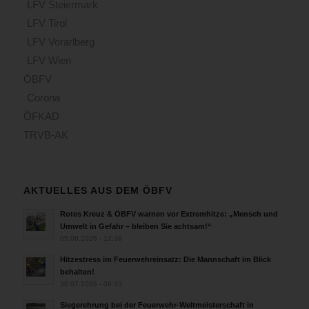
LFV Steiermark
LFV Tirol
LFV Vorarlberg
LFV Wien
ÖBFV
Corona
ÖFKAD
TRVB-AK
AKTUELLES AUS DEM ÖBFV
Rotes Kreuz & ÖBFV warnen vor Extremhitze: „Mensch und
Umwelt in Gefahr – bleiben Sie achtsam!“
05.08.2026 - 12:38
Hitzestress im Feuerwehreinsatz: Die Mannschaft im Blick
behalten!
30.07.2026 - 08:33
Siegerehrung bei der Feuerwehr-Weltmeisterschaft in