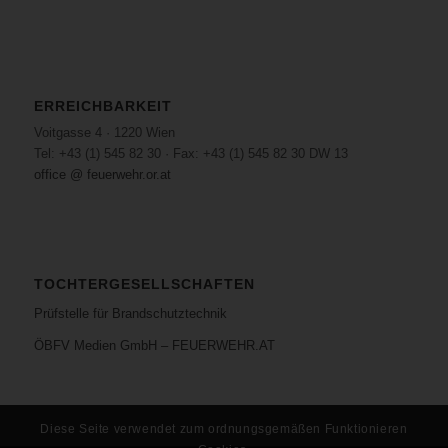
ERREICHBARKEIT
Voitgasse 4 · 1220 Wien
Tel: +43 (1) 545 82 30 · Fax: +43 (1) 545 82 30 DW 13
office @ feuerwehr.or.at
TOCHTERGESELLSCHAFTEN
Prüfstelle für Brandschutztechnik
ÖBFV Medien GmbH – FEUERWEHR.AT
Diese Seite verwendet zum ordnungsgemäßen Funktionieren