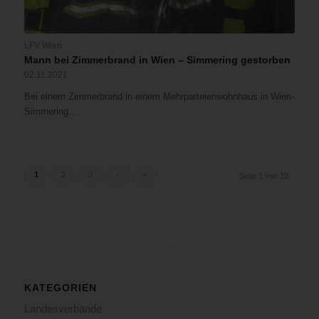
LFV Wien
Mann bei Zimmerbrand in Wien – Simmering gestorben
02.11.2021
Bei einem Zimmerbrand in einem Mehrparteienwohnhaus in Wien-
Simmering…
1
2
3
›
»
Seite 1 von 10
KATEGORIEN
Landesverbände