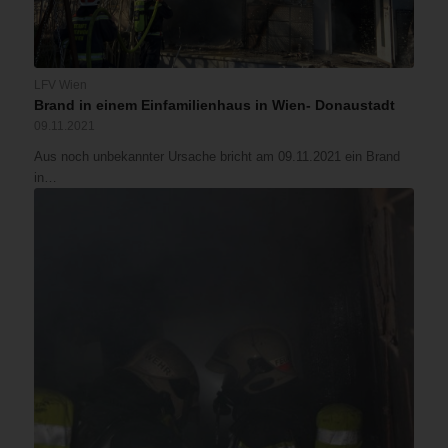
LFV Wien
Brand in einem Einfamilienhaus in Wien- Donaustadt
09.11.2021
Aus noch unbekannter Ursache bricht am 09.11.2021 ein Brand
in…