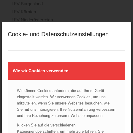
LFV Burgenland
LFV Kärnten
LFV Niederösterreich
LFV Oberösterreich
Cookie- und Datenschutzeinstellungen
LFV Salzburg
LFV Steiermark
LFV Tirol
LFV Vorarlberg
LFV Wien
Wie wir Cookies verwenden
ÖBFV
Corona
Wir können Cookies anfordern, die auf Ihrem Gerät
ÖFKAD
eingestellt werden. Wir verwenden Cookies, um uns
TRVB-AK
mitzuteilen, wenn Sie unsere Websites besuchen, wie
Sie mit uns interagieren, Ihre Nutzererfahrung verbessern
und Ihre Beziehung zu unserer Website anpassen.
AKTUELLES AUS DEM ÖBFV
Klicken Sie auf die verschiedenen
Kategorienüberschriften, um mehr zu erfahren. Sie