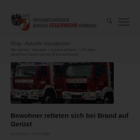
Blog - Aktuelle Neuigkeiten
Sie sind hier:
Startseite
/
Landesverbände
/
LFV Wien
/
Bewohner retteten sich bei Brand auf Gerüst
Bewohner retteten sich bei Brand auf
Gerüst
/
18.12.2021
in
LFV Wien