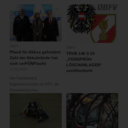
ÖBFV
ÖBFV
Pfand für Akkus gefordert:
TRVB 146 S 24
Zahl der Akkubrände hat
„FEINSPRÜH-
sich verFÜNFfacht
LÖSCHANLAGEN“
17.10.2024
veröffentlicht
Der Fachbereich
Eigentumsschutz im KFV, die
Österreichischen…