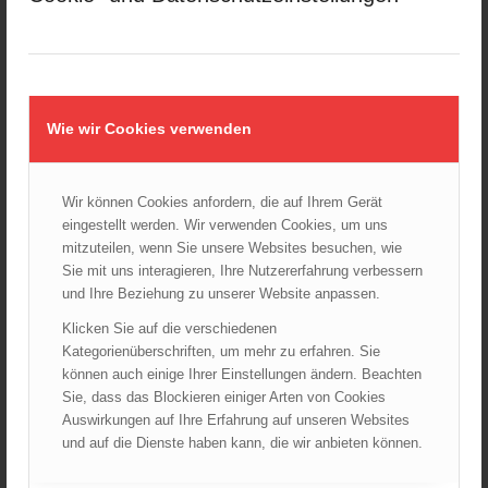
25.10.2024 - 10:02
Wiener Sicherheitsfest 2024
24.10.2024 - 10:02
Wiener Feuerwehrmuseum bei der Lange Nacht der Museen
Wie wir Cookies verwenden
am 5. Oktober 2024
01.10.2024 - 10:48
Dramatische Menschenrettung bei Zimmerbrand
Wir können Cookies anfordern, die auf Ihrem Gerät
08.09.2024 - 11:36
eingestellt werden. Wir verwenden Cookies, um uns
mitzuteilen, wenn Sie unsere Websites besuchen, wie
Wiener Feuerwehrfest 2024
Sie mit uns interagieren, Ihre Nutzererfahrung verbessern
20.08.2024 - 13:55
und Ihre Beziehung zu unserer Website anpassen.
Klicken Sie auf die verschiedenen
Kategorienüberschriften, um mehr zu erfahren. Sie
ARCHIV
können auch einige Ihrer Einstellungen ändern. Beachten
Sie, dass das Blockieren einiger Arten von Cookies
August 2026
Auswirkungen auf Ihre Erfahrung auf unseren Websites
Juli 2026
und auf die Dienste haben kann, die wir anbieten können.
Juni 2026