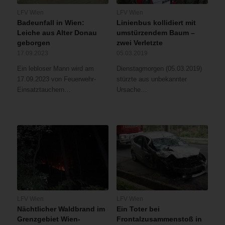
LFV Wien
LFV Wien
Badeunfall in Wien:
Linienbus kollidiert mit
Leiche aus Alter Donau
umstürzendem Baum –
geborgen
zwei Verletzte
17.09.2023
05.03.2019
Ein lebloser Mann wird am
Dienstagmorgen (05.03.2019)
17.09.2023 von Feuerwehr-
stürzte aus unbekannter
Einsatztauchern…
Ursache…
LFV Wien
LFV Wien
Nächtlicher Waldbrand im
Ein Toter bei
Grenzgebiet Wien-
Frontalzusammenstoß in