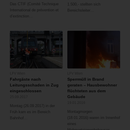
Das CTIF (Comité Technique
1.500,- stellten sich
International de prévention et
Bereichsleiter…
d’extinction…
LFV Wien
LFV Wien
Fahrgäste nach
Sperrmüll in Brand
Leitungsschaden in Zug
geraten – Hausbewohner
eingeschlossen
flüchteten aus dem
Gebäude
25.09.2017
19.01.2016
Montag (26.09.2017) in der
Montagmorgen
Früh kam es im Bereich
(18.01.2016) waren im Innenhof
Bahnhof…
eines
Mehrparteienwohnhauses…