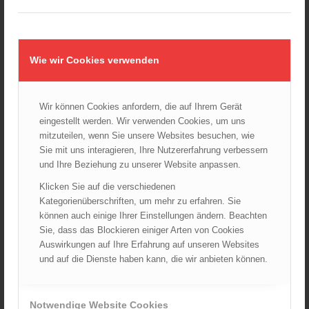
24.10.2024 - 10:02
Wiener Feuerwehrmuseum bei der Lange Nacht der Museen
am 5. Oktober 2024
01.10.2024 - 10:48
Wie wir Cookies verwenden
Dramatische Menschenrettung bei Zimmerbrand
08.09.2024 - 11:36
Wir können Cookies anfordern, die auf Ihrem Gerät
Wiener Feuerwehrfest 2024
eingestellt werden. Wir verwenden Cookies, um uns
20.08.2024 - 13:55
mitzuteilen, wenn Sie unsere Websites besuchen, wie
Sie mit uns interagieren, Ihre Nutzererfahrung verbessern
und Ihre Beziehung zu unserer Website anpassen.
Klicken Sie auf die verschiedenen
ARCHIV
Kategorienüberschriften, um mehr zu erfahren. Sie
August 2026
können auch einige Ihrer Einstellungen ändern. Beachten
Juli 2026
Sie, dass das Blockieren einiger Arten von Cookies
Auswirkungen auf Ihre Erfahrung auf unseren Websites
Juni 2026
und auf die Dienste haben kann, die wir anbieten können.
Mai 2026
April 2026
März 2026
Notwendige Website Cookies