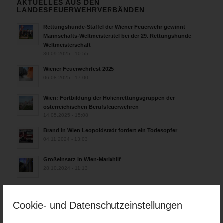
AKTUELLES AUS DEN
LANDESFEUERWEHRVERBÄNDEN
Rettungshunde-Staffel der Wiener Feuerwehr gewinnt
Mannschafts-Weltmeistertitel bei der 29. Rettungshunde
Weltmeisterschaft
30.09.2025 - 10:55
Wiener Feuerwehrfest 2025
06.08.2025 - 17:00
Wien: Fortbildung der Höhenrettungsgruppen der
österreichischen Berufsfeuerwehren
14.05.2025 - 15:08
Brand in Wien Leopoldstadt fordert ein Todesopfer
04.11.2024 - 13:03
Großeinsatz in Wien-Mariahilf
28.10.2024 - 11:13
Kellerbrand in Wien Meidling mit Todesfolge
25.10.2024 - 10:02
Cookie- und Datenschutzeinstellungen
Wiener Sicherheitsfest 2024