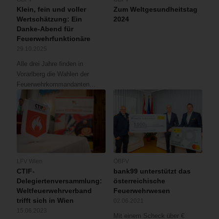
Klein, fein und voller
Zum Weltgesundheitstag
Wertschätzung: Ein
2024
Danke-Abend für
Feuerwehrfunktionäre
29.10.2025
Alle drei Jahre finden in
Vorarlberg die Wahlen der
Feuerwehrkommandanten…
LFV Wien
ÖBFV
CTIF-
bank99 unterstützt das
Delegiertenversammlung:
österreichische
Weltfeuerwehrverband
Feuerwehrwesen
trifft sich in Wien
02.06.2021
15.06.2023
Mit einem Scheck über €