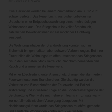
/
30.12.2021
in
LFV Wien
Zwei Personen werden bei einem Zimmerbrand am 30.12.2021
schwer verletzt. Das Feuer bricht aus bisher unbekannter
Ursache in einer Erdgeschosswohnung eines mehrstöckigen
Wohnhauses aus. Das Stiegenhaus ist voller Brandrauch,
zahlreichen Bewohner*innen ist ein möglicher Fluchtweg
versperrt.
Die Wohnungsinhaber der Brandwohnung konnten sich in
Sicherheit bringen, erlitten aber schwere Verbrennungen. Bei ihrer
Flucht blieb die Wohnungstüre offen, rasch war das Stiegenhaus
bis in den sechsten Stock verraucht. Nachbarn bemerkten den
Rauch und alarmierten die Feuerwehr.
Mit einer Löschleitung unter Atemschutz drangen die alarmierten
Feuerwehrleute zum Brandherd vor. Gleichzeitig wurden die
Verletzten von Einsatzkräften der Feuerwehr und Polizei
erstversorgt und in weiterer Folge an die Sondereinsatzgruppe der
Berufsrettung Wien – die mit mehreren Teams im Einsatz war –
zur notfallmedizinischen Versorgung übergeben. Mit
Hochleistungslüftern wurde das Stiegenhaus rauchfrei gemacht
und sämtliche Wohnungen kontrolliert. Zwei weitere