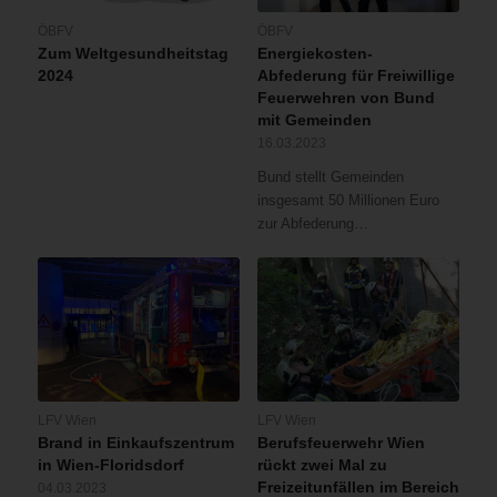
ÖBFV
ÖBFV
Zum Weltgesundheitstag
Energiekosten-
2024
Abfederung für Freiwillige
Feuerwehren von Bund
mit Gemeinden
16.03.2023
Bund stellt Gemeinden
insgesamt 50 Millionen Euro
zur Abfederung…
LFV Wien
LFV Wien
Brand in Einkaufszentrum
Berufsfeuerwehr Wien
in Wien-Floridsdorf
rückt zwei Mal zu
Freizeitunfällen im Bereich
04.03.2023