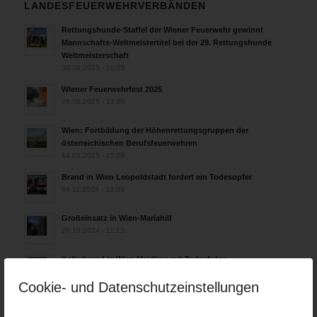
LANDESFEUERWEHRVERBÄNDEN
Rettungshunde-Staffel der Wiener Feuerwehr gewinnt
Mannschafts-Weltmeistertitel bei der 29. Rettungshunde
Weltmeisterschaft
30.09.2025 - 10:55
Wiener Feuerwehrfest 2025
06.08.2025 - 17:00
Wien: Fortbildung der Höhenrettungsgruppen der
österreichischen Berufsfeuerwehren
14.05.2025 - 15:08
Brand in Wien Leopoldstadt fordert ein Todesopfer
04.11.2024 - 13:03
Großeinsatz in Wien-Mariahilf
28.10.2024 - 11:13
Kellerbrand in Wien Meidling mit Todesfolge
25.10.2024 - 10:02
Cookie- und Datenschutzeinstellungen
Wiener Sicherheitsfest 2024
24.10.2024 - 10:02