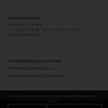
ERREICHBARKEIT
Voitgasse 4 · 1220 Wien
Tel: +43 (1) 545 82 30 · Fax: +43 (1) 545 82 30 DW 13
office @ feuerwehr.or.at
TOCHTERGESELLSCHAFTEN
Prüfstelle für Brandschutztechnik
ÖBFV Medien GmbH – FEUERWEHR.AT
Diese Seite verwendet zum ordnungsgemäßen Funktionieren
Cookies.
© Copyright - ÖBFV