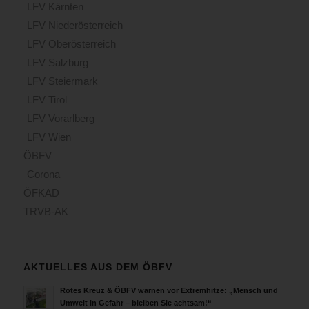
LFV Kärnten
LFV Niederösterreich
LFV Oberösterreich
LFV Salzburg
LFV Steiermark
LFV Tirol
LFV Vorarlberg
LFV Wien
ÖBFV
Corona
ÖFKAD
TRVB-AK
AKTUELLES AUS DEM ÖBFV
Rotes Kreuz & ÖBFV warnen vor Extremhitze: „Mensch und
Umwelt in Gefahr – bleiben Sie achtsam!“