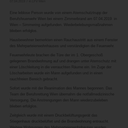
/
07.04.2019
in
LFV Wien
Eine leblose Person wurde von einem Atemschutztrupp der
Berufsfeuerwehr Wien bei einem Zimmerbrand am 07.04.2019 in
Wien – Simmering aufgefunden. Wiederbelebungsmaßnahmen
blieben erfolglos.
Hausbewohner bemerkten einen Rauchaustritt aus einem Fenster
des Mehrparteienwohnhauses und verständigten die Feuerwehr.
Feuerwehrleute brachen die Türe der im 1. Obergeschoß
gelegenen Brandwohnung auf und drangen unter Atemschutz mit
einer Löschleitung in die verrauchten Räume ein. Im Zuge der
Löscharbeiten wurde ein Mann aufgefunden und in einen
rauchfreien Bereich gebracht.
Sofort wurde mit der Reanimation des Mannes begonnen. Das
Team der Berufsrettung Wien übernahm die notfallmedizinische
Versorgung. Die Anstrengungen den Mann wiederzubeleben
blieben erfolglos.
Zeitgleich wurde mit einem Druckbelüftungsgerät das
Stiegenhaus druckbelüftet und die Brandwohnung entraucht.
Weitere Wohnungen des Mehrparteienwohnhauses wurden