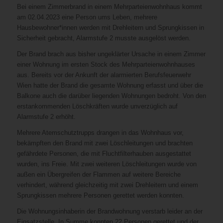
Bei einem Zimmerbrand in einem Mehrparteienwohnhaus kommt
am 02.04.2023 eine Person ums Leben, mehrere
Hausbewohner*innen werden mit Drehleitern und Sprungkissen in
Sicherheit gebracht, Alarmstufe 2 musste ausgelöst werden.
Der Brand brach aus bisher ungeklärter Ursache in einem Zimmer
einer Wohnung im ersten Stock des Mehrparteienwohnhauses
aus. Bereits vor der Ankunft der alarmierten Berufsfeuerwehr
Wien hatte der Brand die gesamte Wohnung erfasst und über die
Balkone auch die darüber liegenden Wohnungen bedroht. Von den
erstankommenden Löschkräften wurde unverzüglich auf
Alarmstufe 2 erhöht.
Mehrere Atemschutztrupps drangen in das Wohnhaus vor,
bekämpften den Brand mit zwei Löschleitungen und brachten
gefährdete Personen, die mit Fluchtfilterhauben ausgestattet
wurden, ins Freie. Mit zwei weiteren Löschleitungen wurde von
außen ein Übergreifen der Flammen auf weitere Bereiche
verhindert, während gleichzeitig mit zwei Drehleitern und einem
Sprungkissen mehrere Personen gerettet werden konnten.
Die Wohnungsinhaberin der Brandwohnung verstarb leider an der
Einsatzstelle. In Summe konnten 22 Personen gerettet und der