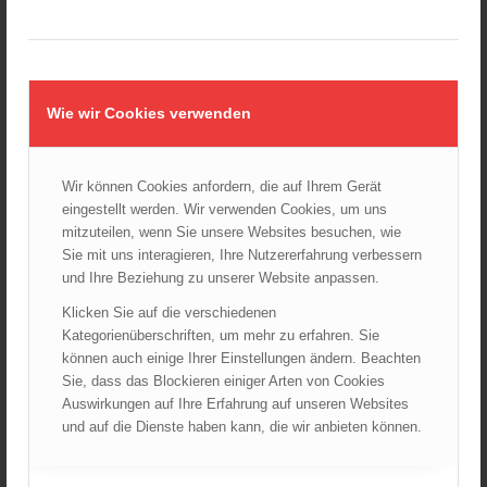
Wiener Sicherheitsfest 2024
24.10.2024 - 10:02
Wiener Feuerwehrmuseum bei der Lange Nacht der Museen
am 5. Oktober 2024
Wie wir Cookies verwenden
01.10.2024 - 10:48
Dramatische Menschenrettung bei Zimmerbrand
08.09.2024 - 11:36
Wir können Cookies anfordern, die auf Ihrem Gerät
eingestellt werden. Wir verwenden Cookies, um uns
Wiener Feuerwehrfest 2024
mitzuteilen, wenn Sie unsere Websites besuchen, wie
20.08.2024 - 13:55
Sie mit uns interagieren, Ihre Nutzererfahrung verbessern
und Ihre Beziehung zu unserer Website anpassen.
Klicken Sie auf die verschiedenen
Kategorienüberschriften, um mehr zu erfahren. Sie
ARCHIV
können auch einige Ihrer Einstellungen ändern. Beachten
August 2026
Sie, dass das Blockieren einiger Arten von Cookies
Juli 2026
Auswirkungen auf Ihre Erfahrung auf unseren Websites
und auf die Dienste haben kann, die wir anbieten können.
Juni 2026
Mai 2026