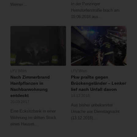
In der Penzinger
Werner…
Hernstorferstraße brach am
19.06.2018 aus…
LFV Wien
LFV Wien
Nach Zimmerbrand
Pkw prallte gegen
Hanfpflanzen in
Brückengeländer – Lenker
Nachbarwohnung
lief nach Unfall davon
entdeckt
14.12.2016
20.03.2017
Aus bisher unbekannter
Eine Ecksitzbank in einer
Ursache war Dienstagnacht
Wohnung im dritten Stock
(13.12.2016)…
eines Hauses…