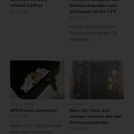
offiziell eröffnet
Stützpunktgeräten und -
fahrzeugen im Oö. LFV
20.10.2021
30.09.2021
In einem großen feierlichen
Festakt wurden gestern, 28.
September…
Corona
,
ÖBFV
LFV Wien
NPO-Fonds vorgestellt
Wien: Ein Toter und
mehrere Verletzte bei zwei
02.07.2020
Wohnungsbränden
Heute, am 2. Juli 2020, wurde
20.06.2018
durch Herrn Vizekanzler