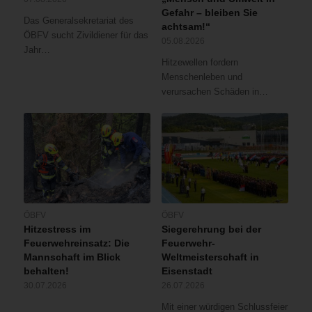
Gefahr – bleiben Sie
Das Generalsekretariat des
achtsam!“
ÖBFV sucht Zivildiener für das
05.08.2026
Jahr…
Hitzewellen fordern
Menschenleben und
verursachen Schäden in…
ÖBFV
ÖBFV
Hitzestress im
Siegerehrung bei der
Feuerwehreinsatz: Die
Feuerwehr-
Mannschaft im Blick
Weltmeisterschaft in
behalten!
Eisenstadt
30.07.2026
26.07.2026
Mit einer würdigen Schlussfeier