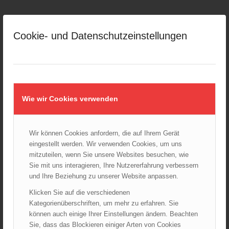
ARCHIV
Cookie- und Datenschutzeinstellungen
August 2026
Juli 2026
Juni 2026
Mai 2026
April 2026
Wie wir Cookies verwenden
März 2026
Februar 2026
Januar 2026
Wir können Cookies anfordern, die auf Ihrem Gerät
eingestellt werden. Wir verwenden Cookies, um uns
Dezember 2025
mitzuteilen, wenn Sie unsere Websites besuchen, wie
November 2025
Sie mit uns interagieren, Ihre Nutzererfahrung verbessern
Oktober 2025
und Ihre Beziehung zu unserer Website anpassen.
September 2025
Klicken Sie auf die verschiedenen
August 2025
Kategorienüberschriften, um mehr zu erfahren. Sie
können auch einige Ihrer Einstellungen ändern. Beachten
Juli 2025
Sie, dass das Blockieren einiger Arten von Cookies