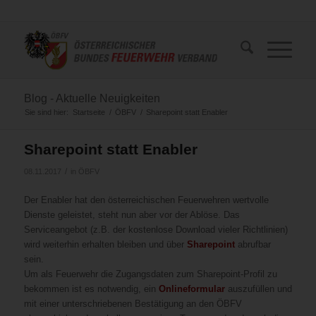
Blog - Aktuelle Neuigkeiten
Sie sind hier:
Startseite
/
ÖBFV
/
Sharepoint statt Enabler
Sharepoint statt Enabler
/
08.11.2017
in
ÖBFV
Der Enabler hat den österreichischen Feuerwehren wertvolle
Dienste geleistet, steht nun aber vor der Ablöse. Das
Serviceangebot (z.B. der kostenlose Download vieler Richtlinien)
wird weiterhin erhalten bleiben und über
Sharepoint
abrufbar
sein.
Um als Feuerwehr die Zugangsdaten zum Sharepoint-Profil zu
bekommen ist es notwendig, ein
Onlineformular
auszufüllen und
mit einer unterschriebenen Bestätigung an den ÖBFV