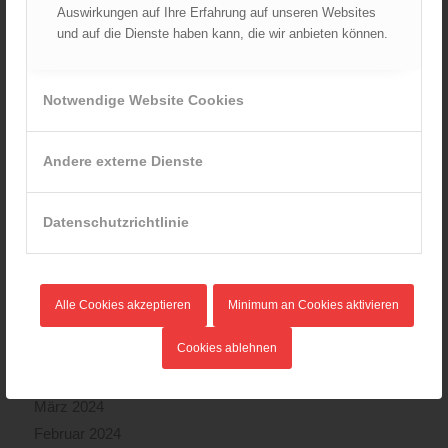
Juni 2025
Auswirkungen auf Ihre Erfahrung auf unseren Websites
Mai 2025
und auf die Dienste haben kann, die wir anbieten können.
April 2025
März 2025
Notwendige Website Cookies
Februar 2025
Januar 2025
Andere externe Dienste
Dezember 2024
November 2024
Oktober 2024
Datenschutzrichtlinie
September 2024
August 2024
Juli 2024
Alle Cookies akzeptieren
Minimum an Cookies aktivieren
Juni 2024
Cookies ablehnen
Mai 2024
April 2024
März 2024
Februar 2024