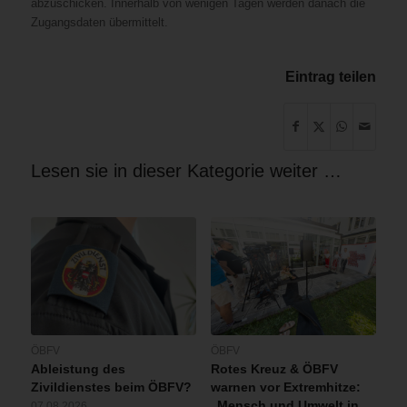
abzuschicken. Innerhalb von wenigen Tagen werden danach die
Zugangsdaten übermittelt.
Eintrag teilen
Lesen sie in dieser Kategorie weiter …
ÖBFV
ÖBFV
Ableistung des
Rotes Kreuz & ÖBFV
Zivildienstes beim ÖBFV?
warnen vor Extremhitze:
„Mensch und Umwelt in
07.08.2026