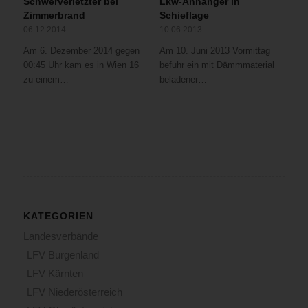
Schwerverletzter bei
Lkw-Anhänger in
Zimmerbrand
Schieflage
06.12.2014
10.06.2013
Am 6. Dezember 2014 gegen
Am 10. Juni 2013 Vormittag
00:45 Uhr kam es in Wien 16
befuhr ein mit Dämmmaterial
zu einem…
beladener…
KATEGORIEN
Landesverbände
LFV Burgenland
LFV Kärnten
LFV Niederösterreich