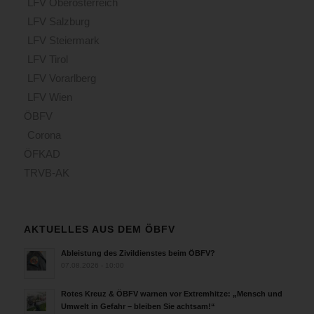
LFV Oberösterreich
LFV Salzburg
LFV Steiermark
LFV Tirol
LFV Vorarlberg
LFV Wien
ÖBFV
Corona
ÖFKAD
TRVB-AK
AKTUELLES AUS DEM ÖBFV
Ableistung des Zivildienstes beim ÖBFV?
07.08.2026 - 10:00
Rotes Kreuz & ÖBFV warnen vor Extremhitze: „Mensch und
Umwelt in Gefahr – bleiben Sie achtsam!“