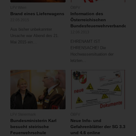
LFV Wien
ÖBFV
Brand eines Lieferwagens
Information des
Österreichischen
22.05.2015
Bundesfeuerwehrverbandes
Aus bisher unbekannter
12.06.2013
Ursache war Abend des 21.
EHRENAMT IST
Mai 2015 ein…
EHRENSACHE! Die
Hochwassersituation der
letzten…
LFV Steiermark
ÖBFV
Bundesministerin Karl
Neue Info- und
besucht steirische
Gefahrenblätter der SG 3.3
Feuerwehrschule
und 4.6 online