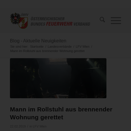
Blog - Aktuelle Neuigkeiten
Sie sind hier:
Startseite
/
Landesverbände
/
LFV Wien
/
Mann im Rollstuhl aus brennender Wohnung gerettet
Mann im Rollstuhl aus brennender
Wohnung gerettet
/
22.02.2019
in
LFV Wien