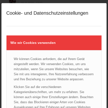
04.11.2024 - 13:03
Cookie- und Datenschutzeinstellungen
Großeinsatz in Wien-Mariahilf
28.10.2024 - 11:13
Kellerbrand in Wien Meidling mit Todesfolge
25.10.2024 - 10:02
Wiener Sicherheitsfest 2024
Wie wir Cookies verwenden
24.10.2024 - 10:02
Wiener Feuerwehrmuseum bei der Lange Nacht der Museen
Wir können Cookies anfordern, die auf Ihrem Gerät
am 5. Oktober 2024
01.10.2024 - 10:48
eingestellt werden. Wir verwenden Cookies, um uns
mitzuteilen, wenn Sie unsere Websites besuchen, wie
Dramatische Menschenrettung bei Zimmerbrand
Sie mit uns interagieren, Ihre Nutzererfahrung verbessern
08.09.2024 - 11:36
und Ihre Beziehung zu unserer Website anpassen.
Wiener Feuerwehrfest 2024
Klicken Sie auf die verschiedenen
20.08.2024 - 13:55
Kategorienüberschriften, um mehr zu erfahren. Sie
können auch einige Ihrer Einstellungen ändern. Beachten
Sie, dass das Blockieren einiger Arten von Cookies
Auswirkungen auf Ihre Erfahrung auf unseren Websites