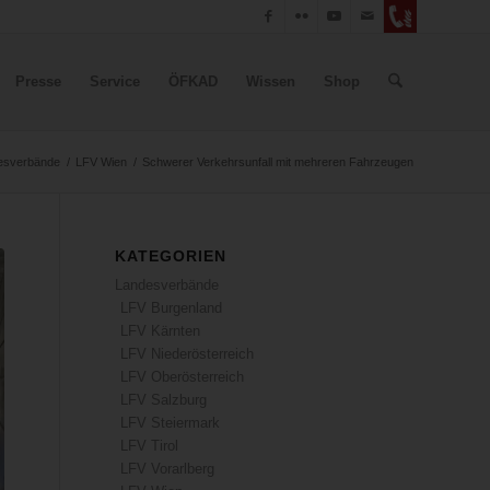
Presse
Service
ÖFKAD
Wissen
Shop
esverbände
/
LFV Wien
/
Schwerer Verkehrsunfall mit mehreren Fahrzeugen
KATEGORIEN
Landesverbände
LFV Burgenland
LFV Kärnten
LFV Niederösterreich
LFV Oberösterreich
LFV Salzburg
LFV Steiermark
LFV Tirol
LFV Vorarlberg