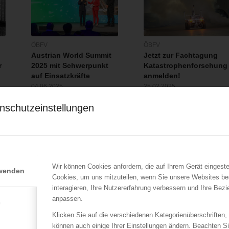
ÖBFV
ÖBFV
Austrian World Summit
Jetzt zur Fachtagung
r
2025 mit Schwerpunkt
Katastrophenforschung
auf Einsatzkräfte
anmelden!
04.06.2025
25.02.2025
Auch dieses Jahr
Die Fachtagung
nschutzeinstellungen
versammelte Action-Ikone
„Katastrophenforschung trifft
Arnold Schwarzenegger…
Einsatzpraxis…
Wir können Cookies anfordern, die auf Ihrem Gerät eingeste
rwenden
Cookies, um uns mitzuteilen, wenn Sie unsere Websites be
interagieren, Ihre Nutzererfahrung verbessern und Ihre Bez
anpassen.
e
Klicken Sie auf die verschiedenen Kategorienüberschriften,
können auch einige Ihrer Einstellungen ändern. Beachten S