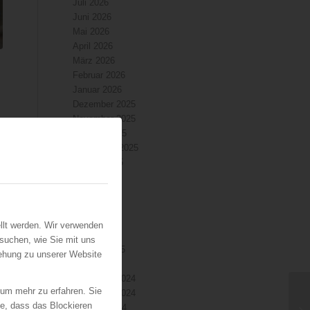
Juli 2026
Juni 2026
Mai 2026
April 2026
März 2026
Februar 2026
Januar 2026
Dezember 2025
November 2025
Oktober 2025
September 2025
August 2025
Juli 2025
Juni 2025
Mai 2025
April 2025
llt werden. Wir verwenden
März 2025
suchen, wie Sie mit uns
Februar 2025
iehung zu unserer Website
Januar 2025
Dezember 2024
 um mehr zu erfahren. Sie
November 2024
ie, dass das Blockieren
Oktober 2024