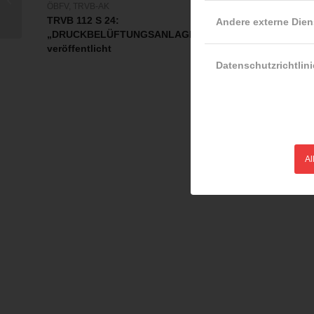
LFV Wien
ÖBFV
,
TRVB-AK
für Oberösterreich
Ein Schwerverletzter be
TRVB 112 S 24:
Andere externe Dien
Explosion und Brand
„DRUCKBELÜFTUNGSANLAGEN“
17.12.2022
veröffentlicht
Datenschutzrichtlini
Bei einem Brand mit
Explosion am 17.12.2022
werden ein Mann und…
Al