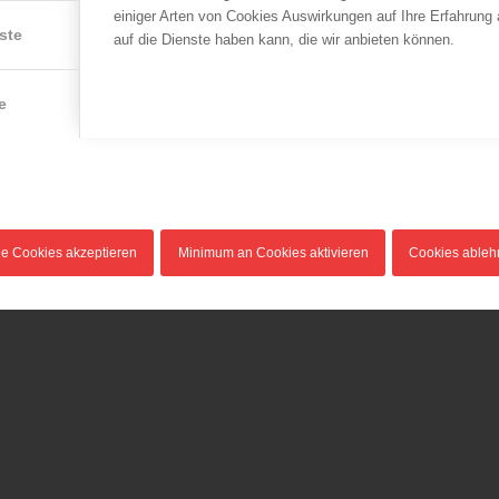
ÖBFV
LFV Wien
einiger Arten von Cookies Auswirkungen auf Ihre Erfahrung
i
Bundesfeuerwehrverband,
Ein Schwerverletzter bei
ste
auf die Dienste haben kann, die wir anbieten können.
Caritas und Rotes Kreuz
Verkehrsunfall in
zum Tag des
Ottakring
Ehrenamtes
20.12.2018
e
03.12.2019
Bei einem Zusammenstoß
Am 5. Dezember ist Tag des
zweier Pkw im Bereich
Ehrenamts. Die drei großen
Pfenninggeldasse/…
Organisationen…
le Cookies akzeptieren
Minimum an Cookies aktivieren
Cookies able