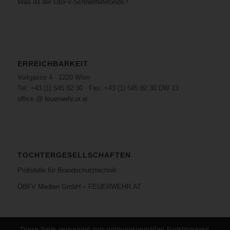
Was ist der ÖBFV-Schnellhilfefonds?
ERREICHBARKEIT
Voitgasse 4 · 1220 Wien
Tel: +43 (1) 545 82 30 · Fax: +43 (1) 545 82 30 DW 13
office @ feuerwehr.or.at
TOCHTERGESELLSCHAFTEN
Prüfstelle für Brandschutztechnik
ÖBFV Medien GmbH – FEUERWEHR.AT
Diese Seite verwendet zum ordnungsgemäßen Funktionieren