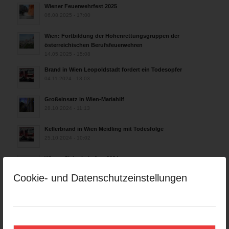
Wiener Feuerwehrfest 2025
06.08.2025 - 17:00
Wien: Fortbildung der Höhenrettungsgruppen der
österreichischen Berufsfeuerwehren
14.05.2025 - 15:08
Brand in Wien Leopoldstadt fordert ein Todesopfer
04.11.2024 - 13:03
Großeinsatz in Wien-Mariahilf
28.10.2024 - 11:13
Kellerbrand in Wien Meidling mit Todesfolge
25.10.2024 - 10:02
Wiener Sicherheitsfest 2024
24.10.2024 - 10:02
Cookie- und Datenschutzeinstellungen
Wiener Feuerwehrmuseum bei der Lange Nacht der Museen
am 5. Oktober 2024
01.10.2024 - 10:48
Dramatische Menschenrettung bei Zimmerbrand